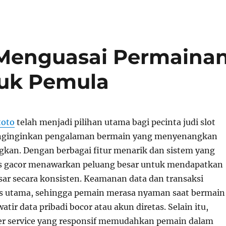
Menguasai Permaina
tuk Pemula
toto
telah menjadi pilihan utama bagi pecinta judi slot
nginginkan pengalaman bermain yang menyenangkan
an. Dengan berbagai fitur menarik dan sistem yang
us gacor menawarkan peluang besar untuk mendapatkan
r secara konsisten. Keamanan data dan transaksi
as utama, sehingga pemain merasa nyaman saat bermain
atir data pribadi bocor atau akun diretas. Selain itu,
er service yang responsif memudahkan pemain dalam