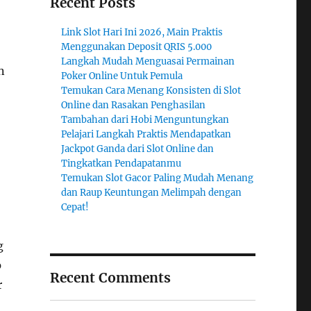
Recent Posts
Link Slot Hari Ini 2026, Main Praktis
Menggunakan Deposit QRIS 5.000
Langkah Mudah Menguasai Permainan
n
Poker Online Untuk Pemula
Temukan Cara Menang Konsisten di Slot
Online dan Rasakan Penghasilan
Tambahan dari Hobi Menguntungkan
Pelajari Langkah Praktis Mendapatkan
Jackpot Ganda dari Slot Online dan
Tingkatkan Pendapatanmu
Temukan Slot Gacor Paling Mudah Menang
dan Raup Keuntungan Melimpah dengan
Cepat!
g
p
Recent Comments
r