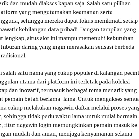
ik dan mudah diakses kapan saja. Salah satu pilihan
 platform yang mengutamakan keamanan serta
gguna, sehingga mereka dapat fokus menikmati setiap
hawatir kehilangan data pribadi. Dengan tampilan yang
ur lengkap, situs slot ini mampu memenuhi kebutuhan
hiburan daring yang ingin merasakan sensasi berbeda
radisional.
 salah satu nama yang cukup populer di kalangan pecin
nggulan utama dari platform ini terletak pada koleksi
ap dan inovatif, termasuk berbagai tema menarik yang
 pemain betah berlama-lama. Untuk mengakses semu
na cukup melakukan nagawin daftar melalui proses yan
t, sehingga tidak perlu waktu lama untuk mulai bermain.
ar, fitur nagawin login memungkinkan pemain masuk ke
ngan mudah dan aman, menjaga kenyamanan selama