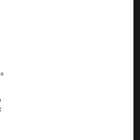
ta
a
g