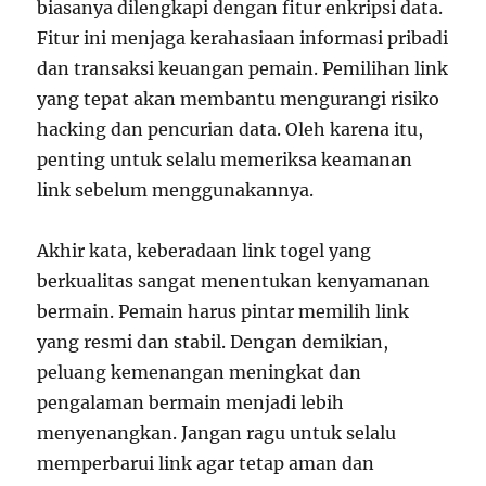
biasanya dilengkapi dengan fitur enkripsi data.
Fitur ini menjaga kerahasiaan informasi pribadi
dan transaksi keuangan pemain. Pemilihan link
yang tepat akan membantu mengurangi risiko
hacking dan pencurian data. Oleh karena itu,
penting untuk selalu memeriksa keamanan
link sebelum menggunakannya.
Akhir kata, keberadaan link togel yang
berkualitas sangat menentukan kenyamanan
bermain. Pemain harus pintar memilih link
yang resmi dan stabil. Dengan demikian,
peluang kemenangan meningkat dan
pengalaman bermain menjadi lebih
menyenangkan. Jangan ragu untuk selalu
memperbarui link agar tetap aman dan