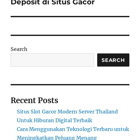
Deposit di Situs Gacor
Search
SEARCH
Recent Posts
Situs Slot Gacor Modern Server Thailand
Untuk Hiburan Digital Terbaik
Cara Menggunakan Teknologi Terbaru untuk
Meningkatkan Peluang Menang