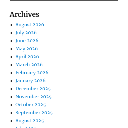
Archives
August 2026
July 2026
June 2026
May 2026
April 2026
March 2026
February 2026
January 2026
December 2025
November 2025
October 2025
September 2025
August 2025