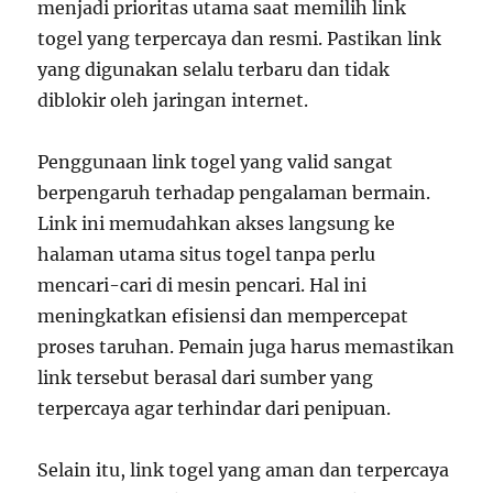
menjadi prioritas utama saat memilih link
togel yang terpercaya dan resmi. Pastikan link
yang digunakan selalu terbaru dan tidak
diblokir oleh jaringan internet.
Penggunaan link togel yang valid sangat
berpengaruh terhadap pengalaman bermain.
Link ini memudahkan akses langsung ke
halaman utama situs togel tanpa perlu
mencari-cari di mesin pencari. Hal ini
meningkatkan efisiensi dan mempercepat
proses taruhan. Pemain juga harus memastikan
link tersebut berasal dari sumber yang
terpercaya agar terhindar dari penipuan.
Selain itu, link togel yang aman dan terpercaya