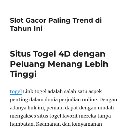
Slot Gacor Paling Trend di
Tahun Ini
Situs Togel 4D dengan
Peluang Menang Lebih
Tinggi
togel
Link togel adalah salah satu aspek
penting dalam dunia perjudian online. Dengan
adanya link ini, pemain dapat dengan mudah
mengakses situs togel favorit mereka tanpa
hambatan. Keamanan dan kenyamanan