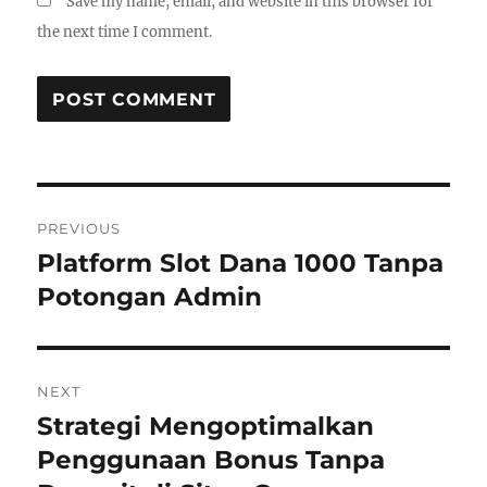
Save my name, email, and website in this browser for
the next time I comment.
Post
PREVIOUS
navigation
Platform Slot Dana 1000 Tanpa
Previous
post:
Potongan Admin
NEXT
Strategi Mengoptimalkan
Next
post:
Penggunaan Bonus Tanpa