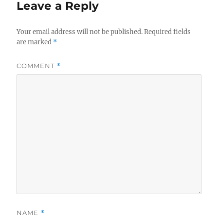
Leave a Reply
Your email address will not be published.
Required fields
are marked
*
COMMENT
*
NAME
*