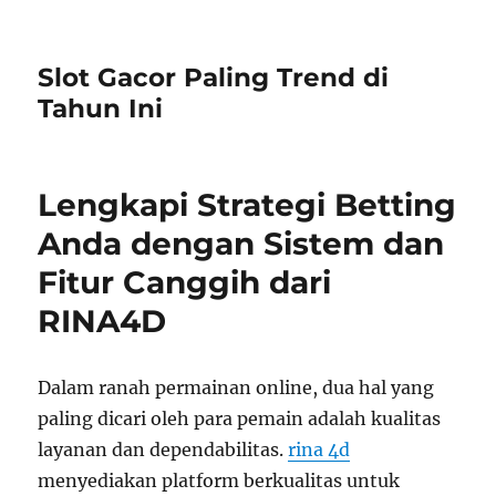
Slot Gacor Paling Trend di
Tahun Ini
Lengkapi Strategi Betting
Anda dengan Sistem dan
Fitur Canggih dari
RINA4D
Dalam ranah permainan online, dua hal yang
paling dicari oleh para pemain adalah kualitas
layanan dan dependabilitas.
rina 4d
menyediakan platform berkualitas untuk