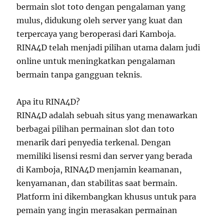
bermain slot toto dengan pengalaman yang
mulus, didukung oleh server yang kuat dan
terpercaya yang beroperasi dari Kamboja.
RINA4D telah menjadi pilihan utama dalam judi
online untuk meningkatkan pengalaman
bermain tanpa gangguan teknis.
Apa itu RINA4D?
RINA4D adalah sebuah situs yang menawarkan
berbagai pilihan permainan slot dan toto
menarik dari penyedia terkenal. Dengan
memiliki lisensi resmi dan server yang berada
di Kamboja, RINA4D menjamin keamanan,
kenyamanan, dan stabilitas saat bermain.
Platform ini dikembangkan khusus untuk para
pemain yang ingin merasakan permainan