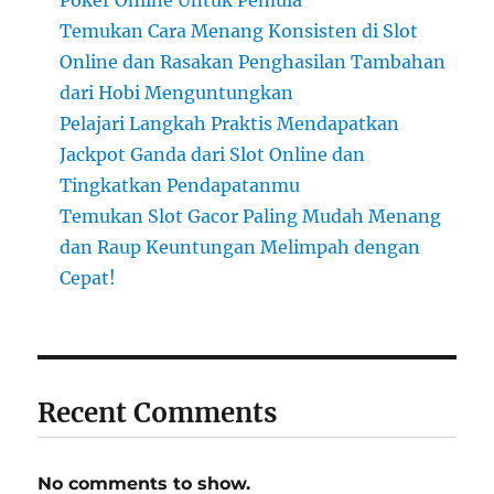
Poker Online Untuk Pemula
Temukan Cara Menang Konsisten di Slot
Online dan Rasakan Penghasilan Tambahan
dari Hobi Menguntungkan
Pelajari Langkah Praktis Mendapatkan
Jackpot Ganda dari Slot Online dan
Tingkatkan Pendapatanmu
Temukan Slot Gacor Paling Mudah Menang
dan Raup Keuntungan Melimpah dengan
Cepat!
Recent Comments
No comments to show.