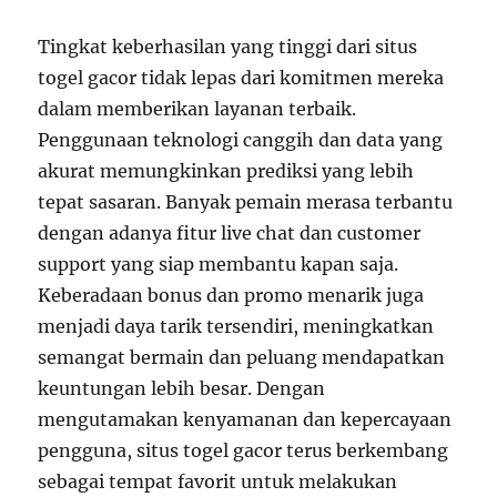
Tingkat keberhasilan yang tinggi dari situs
togel gacor tidak lepas dari komitmen mereka
dalam memberikan layanan terbaik.
Penggunaan teknologi canggih dan data yang
akurat memungkinkan prediksi yang lebih
tepat sasaran. Banyak pemain merasa terbantu
dengan adanya fitur live chat dan customer
support yang siap membantu kapan saja.
Keberadaan bonus dan promo menarik juga
menjadi daya tarik tersendiri, meningkatkan
semangat bermain dan peluang mendapatkan
keuntungan lebih besar. Dengan
mengutamakan kenyamanan dan kepercayaan
pengguna, situs togel gacor terus berkembang
sebagai tempat favorit untuk melakukan