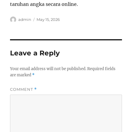
taruhan angka secara online.
Author
Posted
admin
May 15, 2026
on
Leave a Reply
Your email address will not be published.
Required fields
are marked
*
COMMENT
*