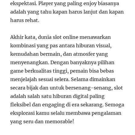
ekspektasi. Player yang paling enjoy biasanya
adalah yang tahu kapan harus lanjut dan kapan
harus rehat.
Akhir kata, dunia slot online menawarkan
kombinasi yang pas antara hiburan visual,
kemudahan bermain, dan atmosfer yang
menyenangkan. Dengan banyaknya pilihan
game berkualitas tinggi, pemain bisa bebas
menjelajah sesuai selera. Selama dimainkan
secara bijak dan untuk bersenang-senang, slot
adalah salah satu hiburan digital paling
fleksibel dan engaging di era sekarang. Semoga
eksplorasi kamu selalu membawa pengalaman
yang seru dan memorable!