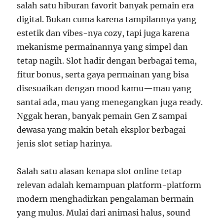
salah satu hiburan favorit banyak pemain era
digital. Bukan cuma karena tampilannya yang
estetik dan vibes-nya cozy, tapi juga karena
mekanisme permainannya yang simpel dan
tetap nagih. Slot hadir dengan berbagai tema,
fitur bonus, serta gaya permainan yang bisa
disesuaikan dengan mood kamu—mau yang
santai ada, mau yang menegangkan juga ready.
Nggak heran, banyak pemain Gen Z sampai
dewasa yang makin betah eksplor berbagai
jenis slot setiap harinya.
Salah satu alasan kenapa slot online tetap
relevan adalah kemampuan platform-platform
modern menghadirkan pengalaman bermain
yang mulus. Mulai dari animasi halus, sound