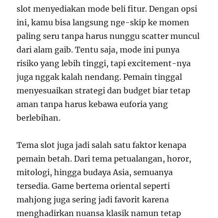
slot menyediakan mode beli fitur. Dengan opsi
ini, kamu bisa langsung nge-skip ke momen
paling seru tanpa harus nunggu scatter muncul
dari alam gaib. Tentu saja, mode ini punya
risiko yang lebih tinggi, tapi excitement-nya
juga nggak kalah nendang. Pemain tinggal
menyesuaikan strategi dan budget biar tetap
aman tanpa harus kebawa euforia yang
berlebihan.
Tema slot juga jadi salah satu faktor kenapa
pemain betah. Dari tema petualangan, horor,
mitologi, hingga budaya Asia, semuanya
tersedia. Game bertema oriental seperti
mahjong juga sering jadi favorit karena
menghadirkan nuansa klasik namun tetap