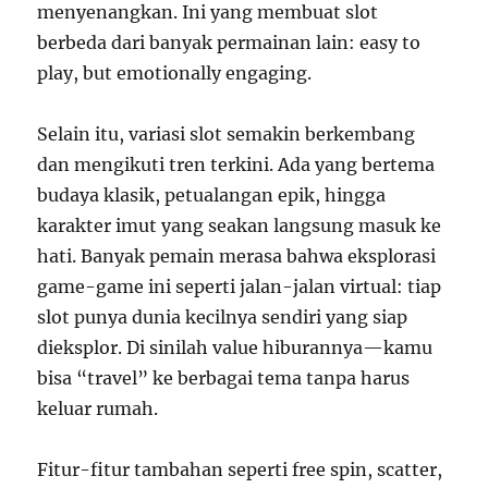
menyenangkan. Ini yang membuat slot
berbeda dari banyak permainan lain: easy to
play, but emotionally engaging.
Selain itu, variasi slot semakin berkembang
dan mengikuti tren terkini. Ada yang bertema
budaya klasik, petualangan epik, hingga
karakter imut yang seakan langsung masuk ke
hati. Banyak pemain merasa bahwa eksplorasi
game-game ini seperti jalan-jalan virtual: tiap
slot punya dunia kecilnya sendiri yang siap
dieksplor. Di sinilah value hiburannya—kamu
bisa “travel” ke berbagai tema tanpa harus
keluar rumah.
Fitur-fitur tambahan seperti free spin, scatter,