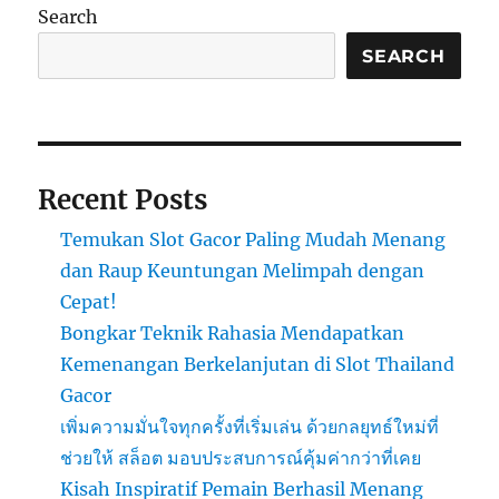
yang
Search
Bikin
Waktu
SEARCH
Luang
Makin
Asyik
Recent Posts
Temukan Slot Gacor Paling Mudah Menang
dan Raup Keuntungan Melimpah dengan
Cepat!
Bongkar Teknik Rahasia Mendapatkan
Kemenangan Berkelanjutan di Slot Thailand
Gacor
เพิ่มความมั่นใจทุกครั้งที่เริ่มเล่น ด้วยกลยุทธ์ใหม่ที่
ช่วยให้ สล็อต มอบประสบการณ์คุ้มค่ากว่าที่เคย
Kisah Inspiratif Pemain Berhasil Menang