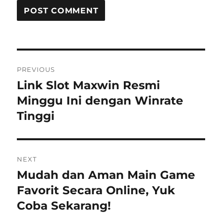
Post
PREVIOUS
navigation
Link Slot Maxwin Resmi
Previous
post:
Minggu Ini dengan Winrate
Tinggi
NEXT
Mudah dan Aman Main Game
Next
post:
Favorit Secara Online, Yuk
Coba Sekarang!