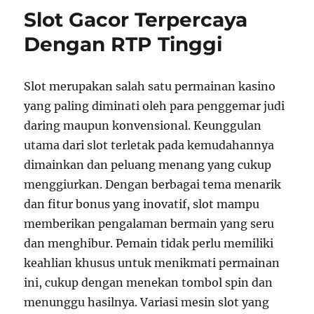
Slot777
Slot Gacor Terpercaya
Gacor
yang
Dengan RTP Tinggi
Gak
Pernah
Gagal
Slot merupakan salah satu permainan kasino
yang paling diminati oleh para penggemar judi
daring maupun konvensional. Keunggulan
utama dari slot terletak pada kemudahannya
dimainkan dan peluang menang yang cukup
menggiurkan. Dengan berbagai tema menarik
dan fitur bonus yang inovatif, slot mampu
memberikan pengalaman bermain yang seru
dan menghibur. Pemain tidak perlu memiliki
keahlian khusus untuk menikmati permainan
ini, cukup dengan menekan tombol spin dan
menunggu hasilnya. Variasi mesin slot yang