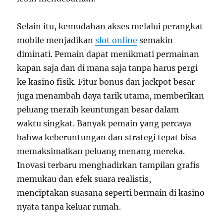
Selain itu, kemudahan akses melalui perangkat
mobile menjadikan
slot online
semakin
diminati. Pemain dapat menikmati permainan
kapan saja dan di mana saja tanpa harus pergi
ke kasino fisik. Fitur bonus dan jackpot besar
juga menambah daya tarik utama, memberikan
peluang meraih keuntungan besar dalam
waktu singkat. Banyak pemain yang percaya
bahwa keberuntungan dan strategi tepat bisa
memaksimalkan peluang menang mereka.
Inovasi terbaru menghadirkan tampilan grafis
memukau dan efek suara realistis,
menciptakan suasana seperti bermain di kasino
nyata tanpa keluar rumah.