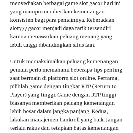
menyediakan berbagai game slot gacor hari ini
yang mampu memberikan kemenangan
konsisten bagi para pemainnya. Keberadaan
slot777 gacor menjadi daya tarik tersendiri
karena menawarkan peluang menang yang
lebih tinggi dibandingkan situs lain.
Untuk memaksimalkan peluang kemenangan,
pemain perlu memahami beberapa tips penting
saat bermain di platform slot online. Pertama,
pilihlah game dengan tingkat RTP (Return to
Player) yang tinggi. Game dengan RTP tinggi
biasanya memberikan peluang kemenangan
lebih besar dalam jangka panjang. Kedua,
lakukan manajemen bankroll yang baik. Jangan
terlalu rakus dan tetapkan batas kemenangan