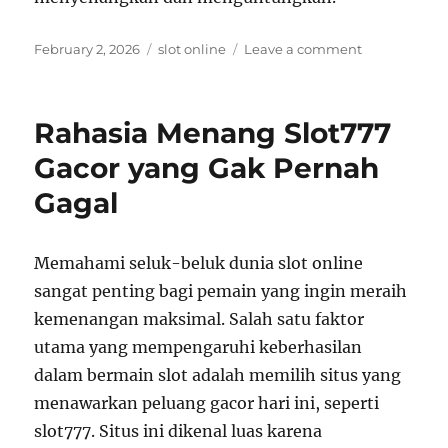
Posted
Tags
on
February 2, 2026
slot online
Leave a comment
on
Slot
Online
dengan
Rahasia Menang Slot777
Volatilitas
Tepat
Gacor yang Gak Pernah
untuk
Gagal
Target
Menang
Anda
Memahami seluk-beluk dunia slot online
sangat penting bagi pemain yang ingin meraih
kemenangan maksimal. Salah satu faktor
utama yang mempengaruhi keberhasilan
dalam bermain slot adalah memilih situs yang
menawarkan peluang gacor hari ini, seperti
slot777. Situs ini dikenal luas karena