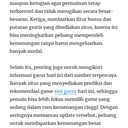
maupun kerugian agar permainan tetap
terkontrol dan tidak merugikan secara besar-
besaran. Ketiga, manfaatkan fitur bonus dan
putaran gratis yang disediakan situs, karena ini
bisa meningkatkan peluang memperoleh
kemenangan tanpa harus mengeluarkan
banyak modal.
Selain itu, penting juga untuk mengikuti
informasi gacor hari ini dari sumber terpercaya.
Banyak situs yang menyediakan prediksi dan
rekomendasi game
slot gacor
hari ini, sehingga
pemain bisa lebih fokus memilih game yang
sedang dalam tren kemenangan tinggi. Dengan
seringnya memantau update tersebut, peluang
untuk mendapatkan kemenangan besar