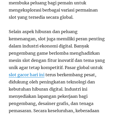
membuka peluang bagi pemain untuk
mengeksplorasi berbagai variasi permainan
slot yang tersedia secara global.
Selain aspek hiburan dan peluang
kemenangan, slot juga memiliki peran penting
dalam industri ekonomi digital. Banyak
pengembang game berlomba menghadirkan
mesin slot dengan fitur inovatif dan tema yang
unik agar tetap kompetitif. Pasar global untuk
slot gacor hari ini
terus berkembang pesat,
didukung oleh peningkatan teknologi dan
kebutuhan hiburan digital. Industri ini
menyediakan lapangan pekerjaan bagi
pengembang, desainer grafis, dan tenaga
pemasaran. Secara keseluruhan, keberadaan