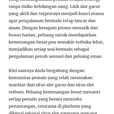
tanpa risiko kehilangan uang. Link slot gacor
yang aktif dan terpercaya menjadi kunci utama
agar pengalaman bermain tetap lancar dan
aman. Dengan beragam promo menarik dan
bonus harian, peluang untuk mendapatkan
kemenangan besar pun semakin terbuka lebar,
menjadikan setiap sesi bermain sebagai
pengalaman penuh sensasi dan peluang emas.
Kini saatnya Anda bergabung dengan
komunitas pemain yang telah merasakan
manfaat dari situs slot gacor dan situs slot
terbaru. Peluang kemenangan besar menanti
setiap pemain yang berani mencoba
peruntungan, terutama di platform yang
dikenal sebagai situs slot gampang menang.