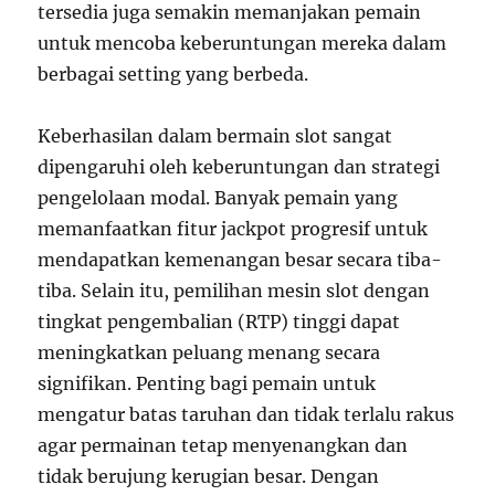
tersedia juga semakin memanjakan pemain
untuk mencoba keberuntungan mereka dalam
berbagai setting yang berbeda.
Keberhasilan dalam bermain slot sangat
dipengaruhi oleh keberuntungan dan strategi
pengelolaan modal. Banyak pemain yang
memanfaatkan fitur jackpot progresif untuk
mendapatkan kemenangan besar secara tiba-
tiba. Selain itu, pemilihan mesin slot dengan
tingkat pengembalian (RTP) tinggi dapat
meningkatkan peluang menang secara
signifikan. Penting bagi pemain untuk
mengatur batas taruhan dan tidak terlalu rakus
agar permainan tetap menyenangkan dan
tidak berujung kerugian besar. Dengan