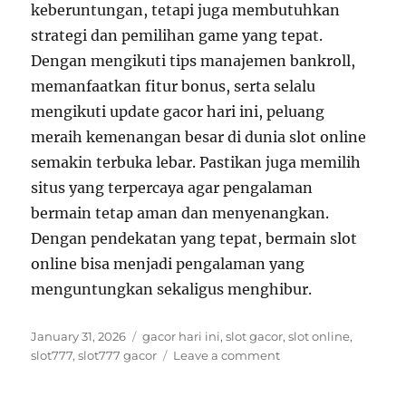
keberuntungan, tetapi juga membutuhkan
strategi dan pemilihan game yang tepat.
Dengan mengikuti tips manajemen bankroll,
memanfaatkan fitur bonus, serta selalu
mengikuti update gacor hari ini, peluang
meraih kemenangan besar di dunia slot online
semakin terbuka lebar. Pastikan juga memilih
situs yang terpercaya agar pengalaman
bermain tetap aman dan menyenangkan.
Dengan pendekatan yang tepat, bermain slot
online bisa menjadi pengalaman yang
menguntungkan sekaligus menghibur.
Posted
Tags
January 31, 2026
gacor hari ini
,
slot gacor
,
slot online
,
on
on
slot777
,
slot777 gacor
Leave a comment
Rahasia
Menang