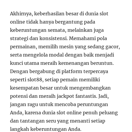
Akhirnya, keberhasilan besar di dunia slot
online tidak hanya bergantung pada
keberuntungan semata, melainkan juga
strategi dan konsistensi. Memahami pola
permainan, memilih mesin yang sedang gacor,
serta mengelola modal dengan baik menjadi
kunci utama meraih kemenangan beruntun.
Dengan bergabung di platform terpercaya
seperti slot88, setiap pemain memiliki
kesempatan besar untuk mengembangkan
potensi dan meraih jackpot fantastis. Jadi,
jangan ragu untuk mencoba peruntungan
Anda, karena dunia slot online penuh peluang
dan tantangan seru yang menanti setiap
langkah keberuntungan Anda.