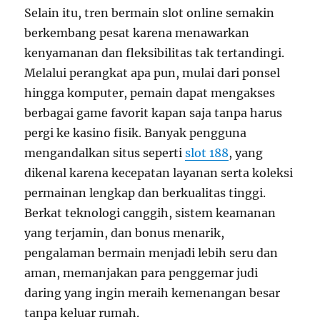
Selain itu, tren bermain slot online semakin
berkembang pesat karena menawarkan
kenyamanan dan fleksibilitas tak tertandingi.
Melalui perangkat apa pun, mulai dari ponsel
hingga komputer, pemain dapat mengakses
berbagai game favorit kapan saja tanpa harus
pergi ke kasino fisik. Banyak pengguna
mengandalkan situs seperti
slot 188
, yang
dikenal karena kecepatan layanan serta koleksi
permainan lengkap dan berkualitas tinggi.
Berkat teknologi canggih, sistem keamanan
yang terjamin, dan bonus menarik,
pengalaman bermain menjadi lebih seru dan
aman, memanjakan para penggemar judi
daring yang ingin meraih kemenangan besar
tanpa keluar rumah.