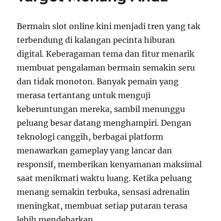
Bermain slot online kini menjadi tren yang tak
terbendung di kalangan pecinta hiburan
digital. Keberagaman tema dan fitur menarik
membuat pengalaman bermain semakin seru
dan tidak monoton. Banyak pemain yang
merasa tertantang untuk menguji
keberuntungan mereka, sambil menunggu
peluang besar datang menghampiri. Dengan
teknologi canggih, berbagai platform
menawarkan gameplay yang lancar dan
responsif, memberikan kenyamanan maksimal
saat menikmati waktu luang. Ketika peluang
menang semakin terbuka, sensasi adrenalin
meningkat, membuat setiap putaran terasa
lebih mendebarkan.