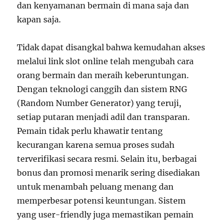
dan kenyamanan bermain di mana saja dan
kapan saja.
Tidak dapat disangkal bahwa kemudahan akses
melalui link slot online telah mengubah cara
orang bermain dan meraih keberuntungan.
Dengan teknologi canggih dan sistem RNG
(Random Number Generator) yang teruji,
setiap putaran menjadi adil dan transparan.
Pemain tidak perlu khawatir tentang
kecurangan karena semua proses sudah
terverifikasi secara resmi. Selain itu, berbagai
bonus dan promosi menarik sering disediakan
untuk menambah peluang menang dan
memperbesar potensi keuntungan. Sistem
yang user-friendly juga memastikan pemain