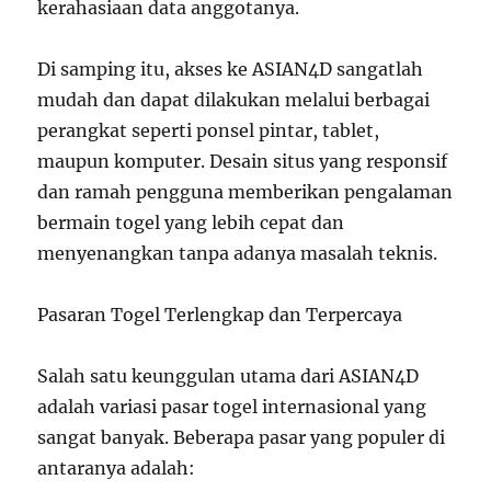
kerahasiaan data anggotanya.
Di samping itu, akses ke ASIAN4D sangatlah
mudah dan dapat dilakukan melalui berbagai
perangkat seperti ponsel pintar, tablet,
maupun komputer. Desain situs yang responsif
dan ramah pengguna memberikan pengalaman
bermain togel yang lebih cepat dan
menyenangkan tanpa adanya masalah teknis.
Pasaran Togel Terlengkap dan Terpercaya
Salah satu keunggulan utama dari ASIAN4D
adalah variasi pasar togel internasional yang
sangat banyak. Beberapa pasar yang populer di
antaranya adalah: