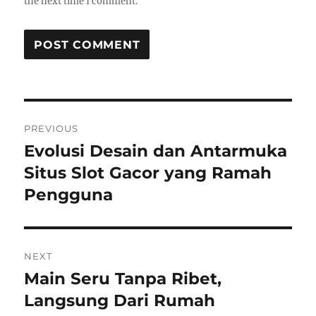
the next time I comment.
Post
PREVIOUS
navigation
Evolusi Desain dan Antarmuka
Previous
post:
Situs Slot Gacor yang Ramah
Pengguna
NEXT
Main Seru Tanpa Ribet,
Next
post:
Langsung Dari Rumah