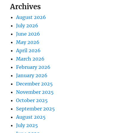
Archives
August 2026
July 2026
June 2026
May 2026
April 2026
March 2026
February 2026
January 2026
December 2025
November 2025
October 2025
September 2025
August 2025
July 2025