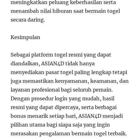
meningkatkan peluang keberhasilan serta
menambah nilai hiburan saat bermain togel
secara daring.
Kesimpulan
Sebagai platform togel resmi yang dapat
diandalkan, ASIAN4D tidak hanya
menyediakan pasar togel paling lengkap tetapi
juga memastikan kenyamanan, keamanan, dan
layanan profesional bagi seluruh pemain.
Dengan prosedur login yang mudah, hasil
resmi yang dapat dipercaya, serta berbagai
bonus menarik setiap hari, ASIAN4D menjadi
pilihan utama bagi siapa saja yang ingin
merasakan pengalaman bermain togel terbaik.