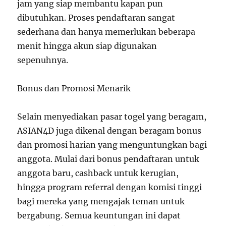
jam yang siap membantu kapan pun
dibutuhkan. Proses pendaftaran sangat
sederhana dan hanya memerlukan beberapa
menit hingga akun siap digunakan
sepenuhnya.
Bonus dan Promosi Menarik
Selain menyediakan pasar togel yang beragam,
ASIAN4D juga dikenal dengan beragam bonus
dan promosi harian yang menguntungkan bagi
anggota. Mulai dari bonus pendaftaran untuk
anggota baru, cashback untuk kerugian,
hingga program referral dengan komisi tinggi
bagi mereka yang mengajak teman untuk
bergabung. Semua keuntungan ini dapat