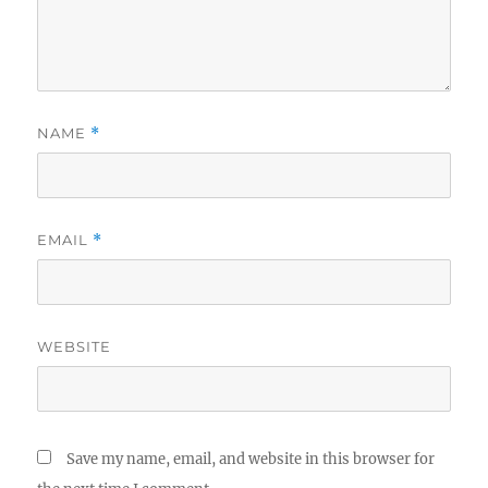
NAME
*
EMAIL
*
WEBSITE
Save my name, email, and website in this browser for