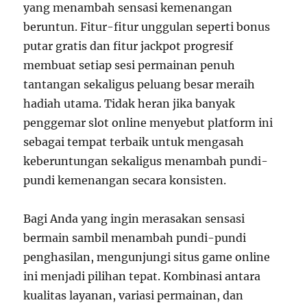
yang menambah sensasi kemenangan
beruntun. Fitur-fitur unggulan seperti bonus
putar gratis dan fitur jackpot progresif
membuat setiap sesi permainan penuh
tantangan sekaligus peluang besar meraih
hadiah utama. Tidak heran jika banyak
penggemar slot online menyebut platform ini
sebagai tempat terbaik untuk mengasah
keberuntungan sekaligus menambah pundi-
pundi kemenangan secara konsisten.
Bagi Anda yang ingin merasakan sensasi
bermain sambil menambah pundi-pundi
penghasilan, mengunjungi situs game online
ini menjadi pilihan tepat. Kombinasi antara
kualitas layanan, variasi permainan, dan