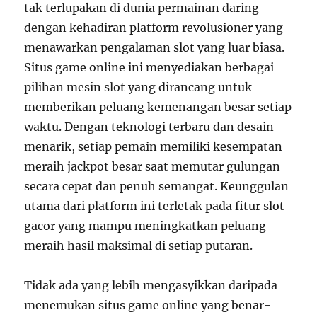
tak terlupakan di dunia permainan daring
dengan kehadiran platform revolusioner yang
menawarkan pengalaman slot yang luar biasa.
Situs game online ini menyediakan berbagai
pilihan mesin slot yang dirancang untuk
memberikan peluang kemenangan besar setiap
waktu. Dengan teknologi terbaru dan desain
menarik, setiap pemain memiliki kesempatan
meraih jackpot besar saat memutar gulungan
secara cepat dan penuh semangat. Keunggulan
utama dari platform ini terletak pada fitur slot
gacor yang mampu meningkatkan peluang
meraih hasil maksimal di setiap putaran.
Tidak ada yang lebih mengasyikkan daripada
menemukan situs game online yang benar-