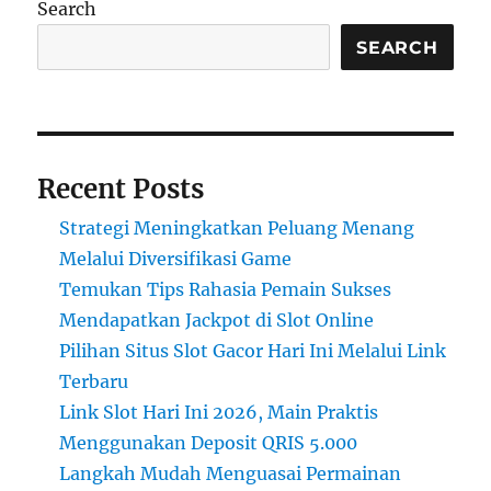
Search
Online
dengan
SEARCH
Strategi
Efektif
Recent Posts
Strategi Meningkatkan Peluang Menang
Melalui Diversifikasi Game
Temukan Tips Rahasia Pemain Sukses
Mendapatkan Jackpot di Slot Online
Pilihan Situs Slot Gacor Hari Ini Melalui Link
Terbaru
Link Slot Hari Ini 2026, Main Praktis
Menggunakan Deposit QRIS 5.000
Langkah Mudah Menguasai Permainan