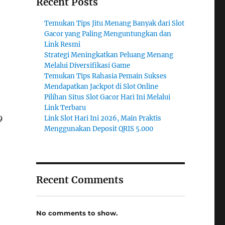
Recent Posts
Temukan Tips Jitu Menang Banyak dari Slot
Gacor yang Paling Menguntungkan dan
Link Resmi
Strategi Meningkatkan Peluang Menang
Melalui Diversifikasi Game
Temukan Tips Rahasia Pemain Sukses
Mendapatkan Jackpot di Slot Online
Pilihan Situs Slot Gacor Hari Ini Melalui
Link Terbaru
9
Link Slot Hari Ini 2026, Main Praktis
Menggunakan Deposit QRIS 5.000
Recent Comments
No comments to show.