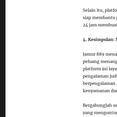
Selain itu, plat
siap membantu 
24 jam membuat
4. Kesimpulan:
Jamur 889 menaw
peluang menang 
platform ini lay
pengalaman judi
berpengalaman 
kenyamanan dan
Bergabunglah se
yang menguntun