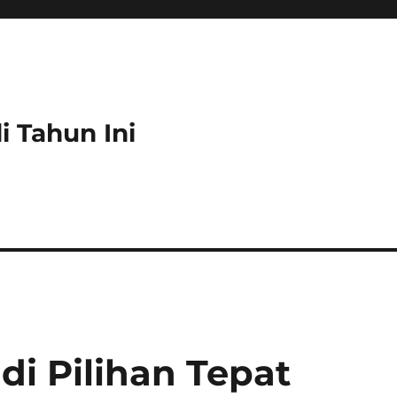
i Tahun Ini
di Pilihan Tepat