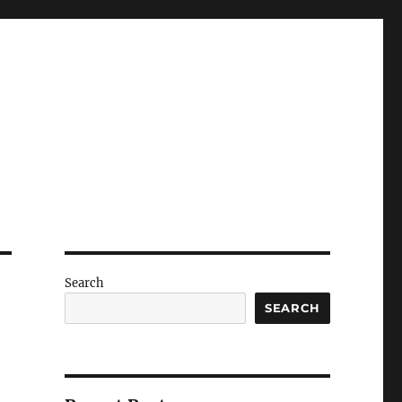
Search
SEARCH