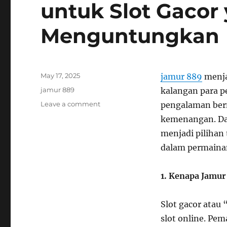
untuk Slot Gacor
Menguntungkan
Posted
May 17, 2025
jamur 889
menja
on
Tags
jamur 889
kalangan para p
on
Leave a comment
pengalaman ber
Jamur
kemenangan. Dal
889:
menjadi pilihan
Menjadi
Pilihan
dalam permainan
Tepat
untuk
1. Kenapa Jamur
Slot
Gacor
yang
Slot gacor atau
Menguntungkan
slot online. Pe