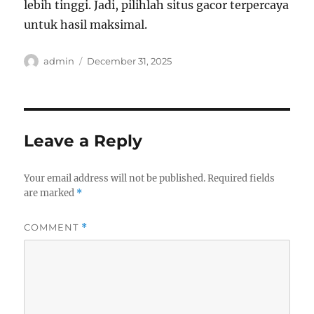
lebih tinggi. Jadi, pilihlah situs gacor terpercaya
untuk hasil maksimal.
Author
Posted
admin
December 31, 2025
on
Leave a Reply
Your email address will not be published.
Required fields
are marked
*
COMMENT
*