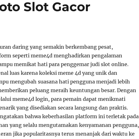
oto Slot Gacor
uran daring yang semakin berkembang pesat,
tform seperti meme4d menghadirkan pengalaman
mpu memikat hati para penggemar judi slot online.
kenal luas karena koleksi meme 4d yang unik dan
pu mengubah suasana hati pengguna menjadi lebih
 memberikan peluang meraih keuntungan besar. Dengan
lalui meme4d login, para pemain dapat menikmati
enarik yang disediakan secara langsung dan praktis.
gatakan bahwa keberhasilan platform ini terletak pada
yanan yang selalu mengutamakan kenyamanan pengguna,
eran jika popularitasnya terus menanjak dari waktu ke