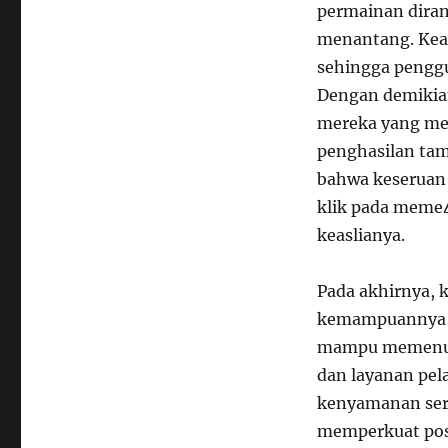
permainan dira
menantang. Keam
sehingga penggu
Dengan demikian
mereka yang me
penghasilan ta
bahwa keseruan 
klik pada meme4
keaslianya.
Pada akhirnya, k
kemampuannya 
mampu memenuhi
dan layanan pel
kenyamanan sert
memperkuat posis