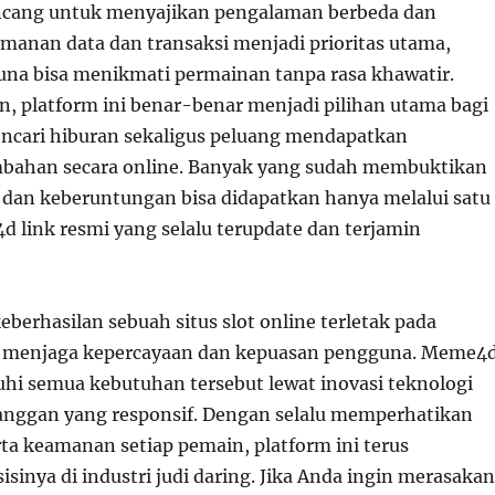
ncang untuk menyajikan pengalaman berbeda dan
anan data dan transaksi menjadi prioritas utama,
na bisa menikmati permainan tanpa rasa khawatir.
, platform ini benar-benar menjadi pilihan utama bagi
ncari hiburan sekaligus peluang mendapatkan
mbahan secara online. Banyak yang sudah membuktikan
dan keberuntungan bisa didapatkan hanya melalui satu
d link resmi yang selalu terupdate dan terjamin
eberhasilan sebuah situs slot online terletak pada
menjaga kepercayaan dan kepuasan pengguna. Meme4
 semua kebutuhan tersebut lewat inovasi teknologi
anggan yang responsif. Dengan selalu memperhatikan
a keamanan setiap pemain, platform ini terus
inya di industri judi daring. Jika Anda ingin merasakan