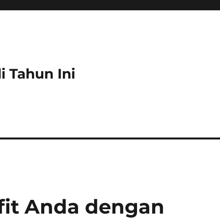
i Tahun Ini
fit Anda dengan