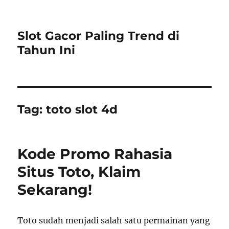
Slot Gacor Paling Trend di
Tahun Ini
Tag:
toto slot 4d
Kode Promo Rahasia
Situs Toto, Klaim
Sekarang!
Toto sudah menjadi salah satu permainan yang