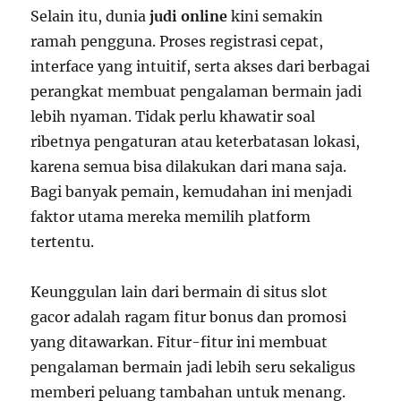
Selain itu, dunia
judi online
kini semakin
ramah pengguna. Proses registrasi cepat,
interface yang intuitif, serta akses dari berbagai
perangkat membuat pengalaman bermain jadi
lebih nyaman. Tidak perlu khawatir soal
ribetnya pengaturan atau keterbatasan lokasi,
karena semua bisa dilakukan dari mana saja.
Bagi banyak pemain, kemudahan ini menjadi
faktor utama mereka memilih platform
tertentu.
Keunggulan lain dari bermain di situs slot
gacor adalah ragam fitur bonus dan promosi
yang ditawarkan. Fitur-fitur ini membuat
pengalaman bermain jadi lebih seru sekaligus
memberi peluang tambahan untuk menang.