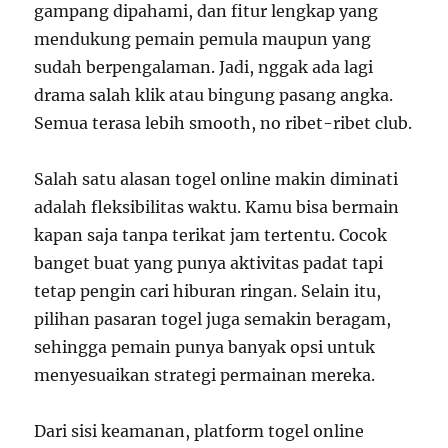
gampang dipahami, dan fitur lengkap yang
mendukung pemain pemula maupun yang
sudah berpengalaman. Jadi, nggak ada lagi
drama salah klik atau bingung pasang angka.
Semua terasa lebih smooth, no ribet-ribet club.
Salah satu alasan togel online makin diminati
adalah fleksibilitas waktu. Kamu bisa bermain
kapan saja tanpa terikat jam tertentu. Cocok
banget buat yang punya aktivitas padat tapi
tetap pengin cari hiburan ringan. Selain itu,
pilihan pasaran togel juga semakin beragam,
sehingga pemain punya banyak opsi untuk
menyesuaikan strategi permainan mereka.
Dari sisi keamanan, platform togel online