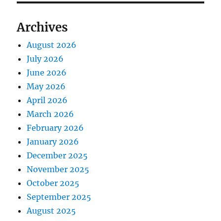
Archives
August 2026
July 2026
June 2026
May 2026
April 2026
March 2026
February 2026
January 2026
December 2025
November 2025
October 2025
September 2025
August 2025