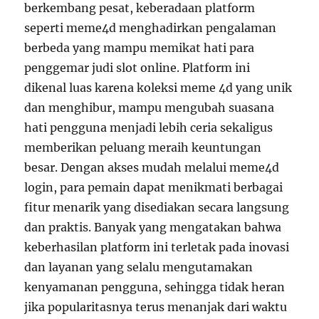
berkembang pesat, keberadaan platform
seperti meme4d menghadirkan pengalaman
berbeda yang mampu memikat hati para
penggemar judi slot online. Platform ini
dikenal luas karena koleksi meme 4d yang unik
dan menghibur, mampu mengubah suasana
hati pengguna menjadi lebih ceria sekaligus
memberikan peluang meraih keuntungan
besar. Dengan akses mudah melalui meme4d
login, para pemain dapat menikmati berbagai
fitur menarik yang disediakan secara langsung
dan praktis. Banyak yang mengatakan bahwa
keberhasilan platform ini terletak pada inovasi
dan layanan yang selalu mengutamakan
kenyamanan pengguna, sehingga tidak heran
jika popularitasnya terus menanjak dari waktu