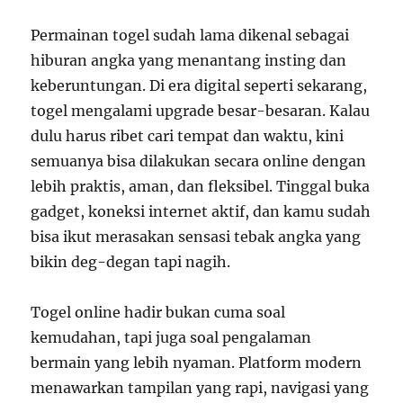
Gacor
Terbaru
Permainan togel sudah lama dikenal sebagai
hiburan angka yang menantang insting dan
keberuntungan. Di era digital seperti sekarang,
togel mengalami upgrade besar-besaran. Kalau
dulu harus ribet cari tempat dan waktu, kini
semuanya bisa dilakukan secara online dengan
lebih praktis, aman, dan fleksibel. Tinggal buka
gadget, koneksi internet aktif, dan kamu sudah
bisa ikut merasakan sensasi tebak angka yang
bikin deg-degan tapi nagih.
Togel online hadir bukan cuma soal
kemudahan, tapi juga soal pengalaman
bermain yang lebih nyaman. Platform modern
menawarkan tampilan yang rapi, navigasi yang