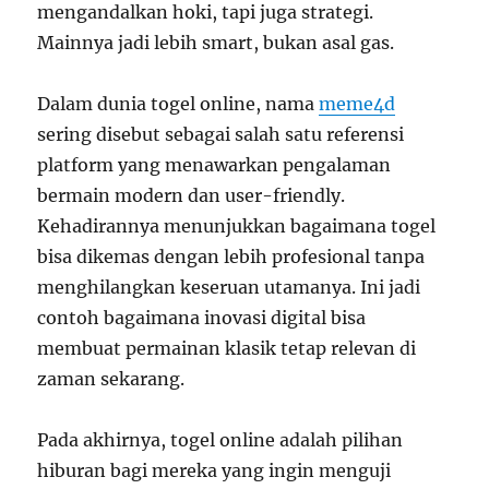
mengandalkan hoki, tapi juga strategi.
Mainnya jadi lebih smart, bukan asal gas.
Dalam dunia togel online, nama
meme4d
sering disebut sebagai salah satu referensi
platform yang menawarkan pengalaman
bermain modern dan user-friendly.
Kehadirannya menunjukkan bagaimana togel
bisa dikemas dengan lebih profesional tanpa
menghilangkan keseruan utamanya. Ini jadi
contoh bagaimana inovasi digital bisa
membuat permainan klasik tetap relevan di
zaman sekarang.
Pada akhirnya, togel online adalah pilihan
hiburan bagi mereka yang ingin menguji