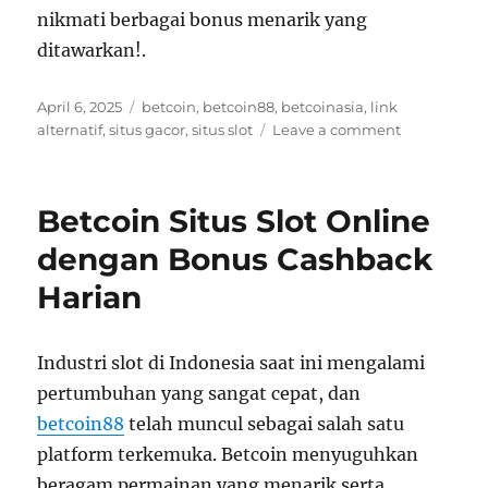
nikmati berbagai bonus menarik yang
ditawarkan!.
Posted
Tags
April 6, 2025
betcoin
,
betcoin88
,
betcoinasia
,
link
on
on
alternatif
,
situs gacor
,
situs slot
Leave a comment
Betcoin88
Platform
Slot
Betcoin Situs Slot Online
Online
Tanpa
dengan Bonus Cashback
Lag
Harian
dan
Bebas
Iklan
Industri slot di Indonesia saat ini mengalami
pertumbuhan yang sangat cepat, dan
betcoin88
telah muncul sebagai salah satu
platform terkemuka. Betcoin menyuguhkan
beragam permainan yang menarik serta