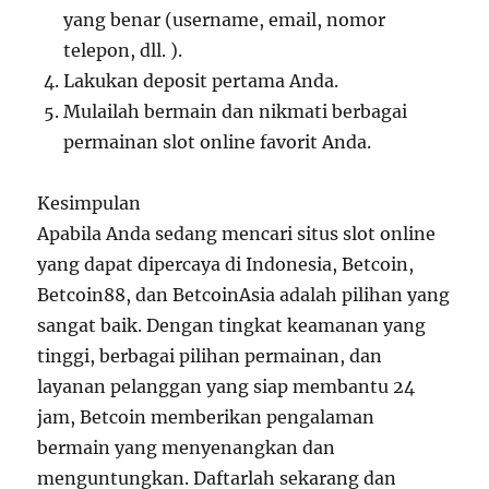
yang benar (username, email, nomor
telepon, dll. ).
Lakukan deposit pertama Anda.
Mulailah bermain dan nikmati berbagai
permainan slot online favorit Anda.
Kesimpulan
Apabila Anda sedang mencari situs slot online
yang dapat dipercaya di Indonesia, Betcoin,
Betcoin88, dan BetcoinAsia adalah pilihan yang
sangat baik. Dengan tingkat keamanan yang
tinggi, berbagai pilihan permainan, dan
layanan pelanggan yang siap membantu 24
jam, Betcoin memberikan pengalaman
bermain yang menyenangkan dan
menguntungkan. Daftarlah sekarang dan