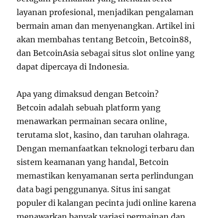
layanan profesional, menjadikan pengalaman
bermain aman dan menyenangkan. Artikel ini
akan membahas tentang Betcoin, Betcoin88,
dan BetcoinAsia sebagai situs slot online yang
dapat dipercaya di Indonesia.
Apa yang dimaksud dengan Betcoin?
Betcoin adalah sebuah platform yang
menawarkan permainan secara online,
terutama slot, kasino, dan taruhan olahraga.
Dengan memanfaatkan teknologi terbaru dan
sistem keamanan yang handal, Betcoin
memastikan kenyamanan serta perlindungan
data bagi penggunanya. Situs ini sangat
populer di kalangan pecinta judi online karena
menawarkan banyak variasi permainan dan