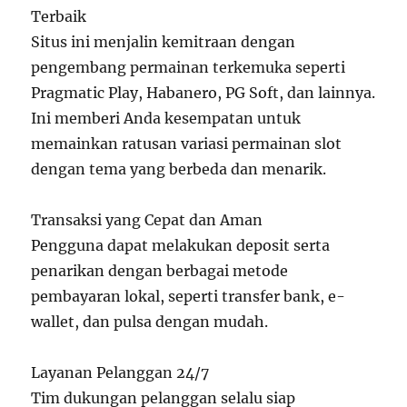
Terbaik
Situs ini menjalin kemitraan dengan
pengembang permainan terkemuka seperti
Pragmatic Play, Habanero, PG Soft, dan lainnya.
Ini memberi Anda kesempatan untuk
memainkan ratusan variasi permainan slot
dengan tema yang berbeda dan menarik.
Transaksi yang Cepat dan Aman
Pengguna dapat melakukan deposit serta
penarikan dengan berbagai metode
pembayaran lokal, seperti transfer bank, e-
wallet, dan pulsa dengan mudah.
Layanan Pelanggan 24/7
Tim dukungan pelanggan selalu siap