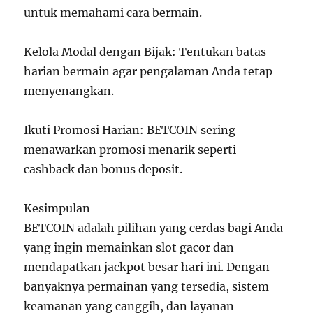
untuk memahami cara bermain.
Kelola Modal dengan Bijak: Tentukan batas
harian bermain agar pengalaman Anda tetap
menyenangkan.
Ikuti Promosi Harian: BETCOIN sering
menawarkan promosi menarik seperti
cashback dan bonus deposit.
Kesimpulan
BETCOIN adalah pilihan yang cerdas bagi Anda
yang ingin memainkan slot gacor dan
mendapatkan jackpot besar hari ini. Dengan
banyaknya permainan yang tersedia, sistem
keamanan yang canggih, dan layanan