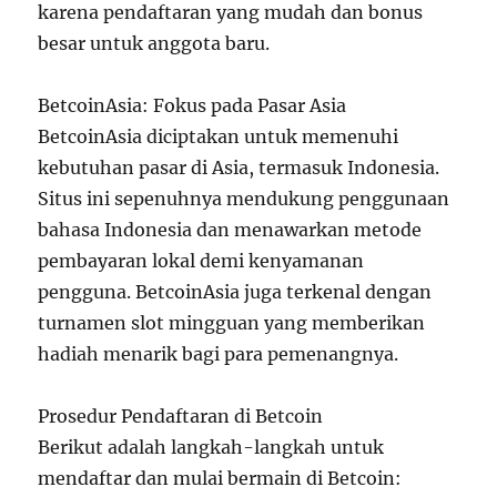
karena pendaftaran yang mudah dan bonus
besar untuk anggota baru.
BetcoinAsia: Fokus pada Pasar Asia
BetcoinAsia diciptakan untuk memenuhi
kebutuhan pasar di Asia, termasuk Indonesia.
Situs ini sepenuhnya mendukung penggunaan
bahasa Indonesia dan menawarkan metode
pembayaran lokal demi kenyamanan
pengguna. BetcoinAsia juga terkenal dengan
turnamen slot mingguan yang memberikan
hadiah menarik bagi para pemenangnya.
Prosedur Pendaftaran di Betcoin
Berikut adalah langkah-langkah untuk
mendaftar dan mulai bermain di Betcoin: