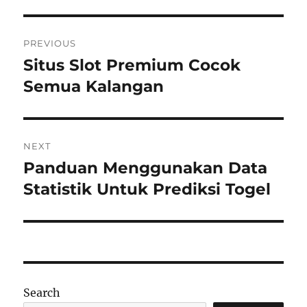
Post
PREVIOUS
navigation
Situs Slot Premium Cocok
Previous
post:
Semua Kalangan
NEXT
Panduan Menggunakan Data
Next
post:
Statistik Untuk Prediksi Togel
Search