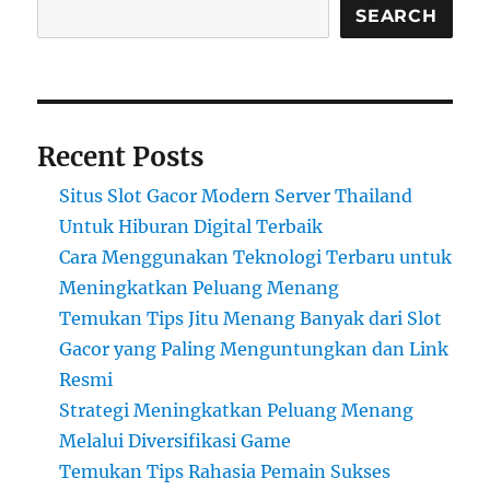
SEARCH
Recent Posts
Situs Slot Gacor Modern Server Thailand
Untuk Hiburan Digital Terbaik
Cara Menggunakan Teknologi Terbaru untuk
Meningkatkan Peluang Menang
Temukan Tips Jitu Menang Banyak dari Slot
Gacor yang Paling Menguntungkan dan Link
Resmi
Strategi Meningkatkan Peluang Menang
Melalui Diversifikasi Game
Temukan Tips Rahasia Pemain Sukses