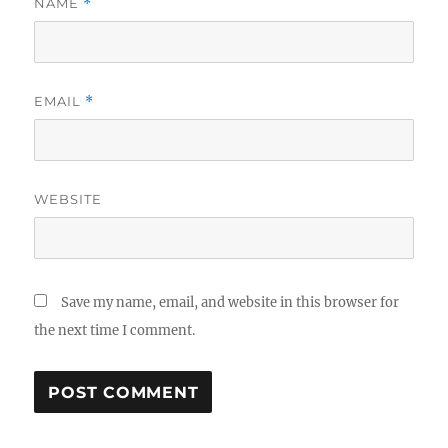
NAME
*
EMAIL
*
WEBSITE
Save my name, email, and website in this browser for
the next time I comment.