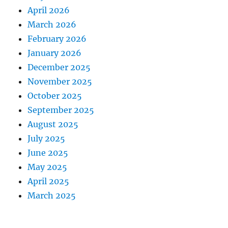
April 2026
March 2026
February 2026
January 2026
December 2025
November 2025
October 2025
September 2025
August 2025
July 2025
June 2025
May 2025
April 2025
March 2025