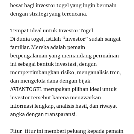
besar bagi investor togel yang ingin bermain
dengan strategi yang terencana.
Tempat Ideal untuk Investor Togel
Di dunia togel, istilah “investor” sudah sangat
familiar. Mereka adalah pemain
berpengalaman yang memandang permainan
ini sebagai bentuk investasi, dengan
mempertimbangkan risiko, menganalisis tren,
dan mengelola dana dengan bijak.
AVIANTOGEL merupakan pilihan ideal untuk
investor tersebut karena menawarkan
informasi lengkap, analisis hasil, dan riwayat
angka dengan transparansi.
Fitur-fitur ini memberi peluang kepada pemain