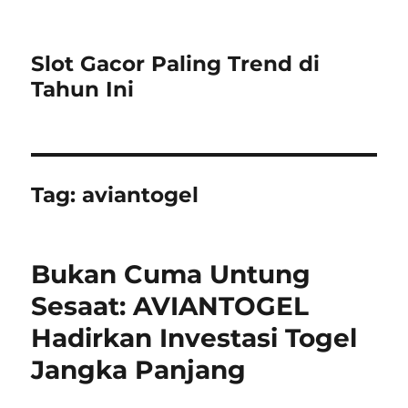
Slot Gacor Paling Trend di
Tahun Ini
Tag:
aviantogel
Bukan Cuma Untung
Sesaat: AVIANTOGEL
Hadirkan Investasi Togel
Jangka Panjang