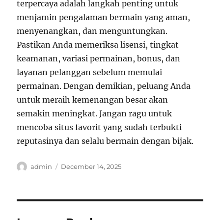
terpercaya adalah langkah penting untuk
menjamin pengalaman bermain yang aman,
menyenangkan, dan menguntungkan.
Pastikan Anda memeriksa lisensi, tingkat
keamanan, variasi permainan, bonus, dan
layanan pelanggan sebelum memulai
permainan. Dengan demikian, peluang Anda
untuk meraih kemenangan besar akan
semakin meningkat. Jangan ragu untuk
mencoba situs favorit yang sudah terbukti
reputasinya dan selalu bermain dengan bijak.
Author
Posted
admin
December 14, 2025
on