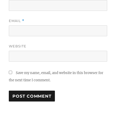
EMAIL
*
WEBSITE
Save my name, email, and website in this browser for
the next time I comment.