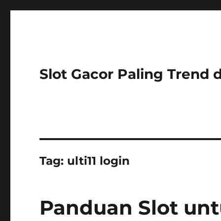
Slot Gacor Paling Trend d
Tag:
ulti11 login
Panduan Slot un