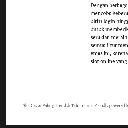
Dengan berbagai
mencoba keberun
ulti11 login hi
untuk memberika
seru dan meraih 
semua fitur men
emas ini, karen
slot online yan
Slot Gacor Paling Trend di Tahun Ini
Proudly powered 