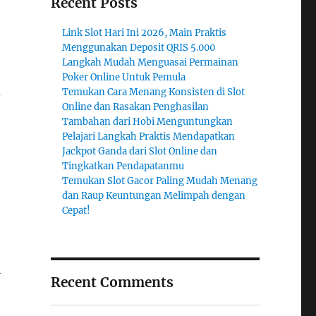
Recent Posts
Link Slot Hari Ini 2026, Main Praktis
Menggunakan Deposit QRIS 5.000
Langkah Mudah Menguasai Permainan
Poker Online Untuk Pemula
n
Temukan Cara Menang Konsisten di Slot
Online dan Rasakan Penghasilan
Tambahan dari Hobi Menguntungkan
Pelajari Langkah Praktis Mendapatkan
Jackpot Ganda dari Slot Online dan
Tingkatkan Pendapatanmu
Temukan Slot Gacor Paling Mudah Menang
dan Raup Keuntungan Melimpah dengan
Cepat!
i
Recent Comments