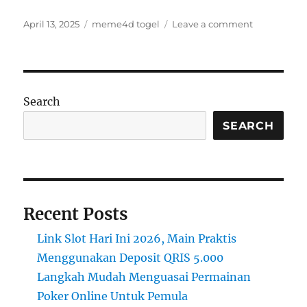
Posted
Tags
on
April 13, 2025
meme4d togel
Leave a comment
on
Meme4D
Togel:
Mengapa
Platform
Ini
Search
Menjadi
Pilihan
SEARCH
Utama
di
Dunia
Togel
Online
Recent Posts
Link Slot Hari Ini 2026, Main Praktis
Menggunakan Deposit QRIS 5.000
Langkah Mudah Menguasai Permainan
Poker Online Untuk Pemula