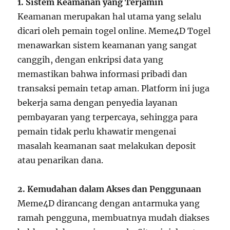
1. Sistem Keamanan yang Terjamin
Keamanan merupakan hal utama yang selalu
dicari oleh pemain togel online. Meme4D Togel
menawarkan sistem keamanan yang sangat
canggih, dengan enkripsi data yang
memastikan bahwa informasi pribadi dan
transaksi pemain tetap aman. Platform ini juga
bekerja sama dengan penyedia layanan
pembayaran yang terpercaya, sehingga para
pemain tidak perlu khawatir mengenai
masalah keamanan saat melakukan deposit
atau penarikan dana.
2. Kemudahan dalam Akses dan Penggunaan
Meme4D dirancang dengan antarmuka yang
ramah pengguna, membuatnya mudah diakses