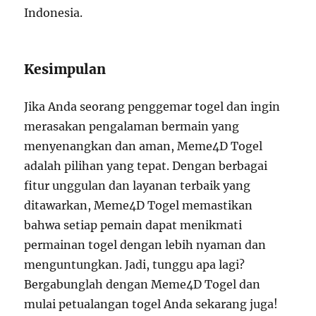
Indonesia.
Kesimpulan
Jika Anda seorang penggemar togel dan ingin
merasakan pengalaman bermain yang
menyenangkan dan aman, Meme4D Togel
adalah pilihan yang tepat. Dengan berbagai
fitur unggulan dan layanan terbaik yang
ditawarkan, Meme4D Togel memastikan
bahwa setiap pemain dapat menikmati
permainan togel dengan lebih nyaman dan
menguntungkan. Jadi, tunggu apa lagi?
Bergabunglah dengan Meme4D Togel dan
mulai petualangan togel Anda sekarang juga!