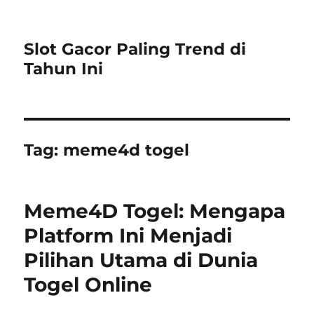
Slot Gacor Paling Trend di
Tahun Ini
Tag:
meme4d togel
Meme4D Togel: Mengapa
Platform Ini Menjadi
Pilihan Utama di Dunia
Togel Online