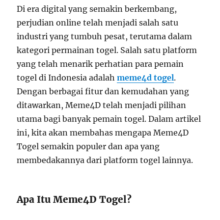
Di era digital yang semakin berkembang,
perjudian online telah menjadi salah satu
industri yang tumbuh pesat, terutama dalam
kategori permainan togel. Salah satu platform
yang telah menarik perhatian para pemain
togel di Indonesia adalah
meme4d togel
.
Dengan berbagai fitur dan kemudahan yang
ditawarkan, Meme4D telah menjadi pilihan
utama bagi banyak pemain togel. Dalam artikel
ini, kita akan membahas mengapa Meme4D
Togel semakin populer dan apa yang
membedakannya dari platform togel lainnya.
Apa Itu Meme4D Togel?