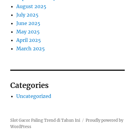
August 2025
July 2025
June 2025
May 2025
April 2025
March 2025
Categories
Uncategorized
Slot Gacor Paling Trend di Tahun Ini
Proudly powered by
WordPress