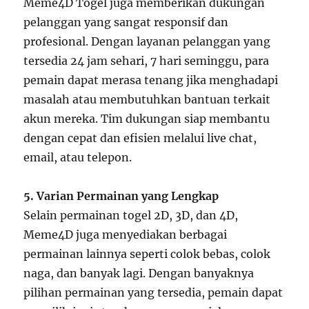
Meme4D Togel juga memberikan dukungan
pelanggan yang sangat responsif dan
profesional. Dengan layanan pelanggan yang
tersedia 24 jam sehari, 7 hari seminggu, para
pemain dapat merasa tenang jika menghadapi
masalah atau membutuhkan bantuan terkait
akun mereka. Tim dukungan siap membantu
dengan cepat dan efisien melalui live chat,
email, atau telepon.
5. Varian Permainan yang Lengkap
Selain permainan togel 2D, 3D, dan 4D,
Meme4D juga menyediakan berbagai
permainan lainnya seperti colok bebas, colok
naga, dan banyak lagi. Dengan banyaknya
pilihan permainan yang tersedia, pemain dapat