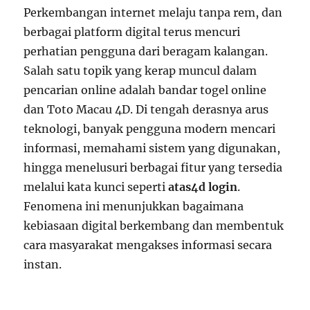
Perkembangan internet melaju tanpa rem, dan
berbagai platform digital terus mencuri
perhatian pengguna dari beragam kalangan.
Salah satu topik yang kerap muncul dalam
pencarian online adalah bandar togel online
dan Toto Macau 4D. Di tengah derasnya arus
teknologi, banyak pengguna modern mencari
informasi, memahami sistem yang digunakan,
hingga menelusuri berbagai fitur yang tersedia
melalui kata kunci seperti
atas4d login
.
Fenomena ini menunjukkan bagaimana
kebiasaan digital berkembang dan membentuk
cara masyarakat mengakses informasi secara
instan.