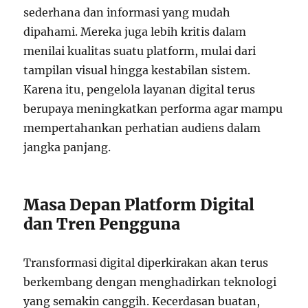
sederhana dan informasi yang mudah
dipahami. Mereka juga lebih kritis dalam
menilai kualitas suatu platform, mulai dari
tampilan visual hingga kestabilan sistem.
Karena itu, pengelola layanan digital terus
berupaya meningkatkan performa agar mampu
mempertahankan perhatian audiens dalam
jangka panjang.
Masa Depan Platform Digital
dan Tren Pengguna
Transformasi digital diperkirakan akan terus
berkembang dengan menghadirkan teknologi
yang semakin canggih. Kecerdasan buatan,