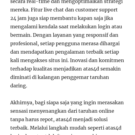
secara real-time dan mengoptimalkan strategi
mereka. Fitur live chat dan customer support
24 jam juga siap membantu kapan saja jika
mengalami kendala saat melakukan login atau
bermain. Dengan layanan yang responsif dan
profesional, setiap pengguna merasa dihargai
dan mendapatkan pengalaman terbaik setiap
kali mengakses situs ini. Inovasi dan komitmen
terhadap kualitas menjadikan atas4d semakin
diminati di kalangan penggemar taruhan
daring.
Akhirnya, bagi siapa saja yang ingin merasakan
sensasi menyenangkan dari taruhan online
tanpa harus repot, atas4d menjadi solusi
terbaik. Melalui langkah mudah seperti atas4d