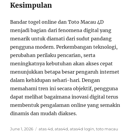
Kesimpulan
Bandar togel online dan Toto Macau 4D
menjadi bagian dari fenomena digital yang
menarik untuk diamati dari sudut pandang
pengguna modern. Perkembangan teknologi,
perubahan perilaku pencarian, serta
meningkatnya kebutuhan akan akses cepat
menunjukkan betapa besar pengaruh internet
dalam kehidupan sehari-hari. Dengan
memahami tren ini secara objektif, pengguna
dapat melihat bagaimana inovasi digital terus
membentuk pengalaman online yang semakin
dinamis dan mudah diakses.
Posted
Tags
June 1, 2026
atas 4d
,
atas4d
,
atas4d login
,
toto macau