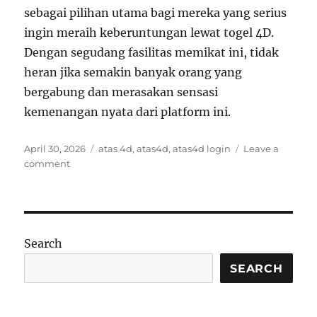
sebagai pilihan utama bagi mereka yang serius
ingin meraih keberuntungan lewat togel 4D.
Dengan segudang fasilitas memikat ini, tidak
heran jika semakin banyak orang yang
bergabung dan merasakan sensasi
kemenangan nyata dari platform ini.
Posted
Tags
April 30, 2026
atas 4d
,
atas4d
,
atas4d login
Leave a
on
on
comment
Dapatkan
Bonus
Terbesar
di
Bandar
Search
Togel
Online
SEARCH
Resmi
dengan
Sistem