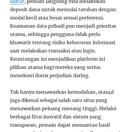
daftar
, pemain langsung bisa melakukan
deposit dana untuk memulai taruhan dengan
modal kecil atau besar sesuai preferensi.
Keamanan data pribadi pun menjadi prioritas
utama, sehingga pengguna tidak perlu
khawatir tentang risiko kebocoran informasi
saat melakukan transaksi atau login.
Keuntungan ini menjadikan platform ini
pilihan utama bagi mereka yang serius
menekuni dunia perjudian daring.
Tak hanya menawarkan kemudahan, atas4d
juga dikenal sebagai salah satu situs yang
menawarkan peluang menang tinggi. Melalui
berbagai fitur inovatif dan sistem yang
transparan, pemain dapat memantau hasil