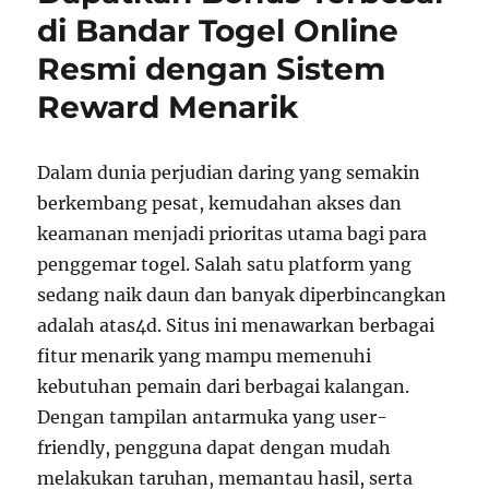
Togel
di Bandar Togel Online
Online
Resmi dengan Sistem
agar
Peluang
Reward Menarik
Menang
Semakin
Konsisten
Dalam dunia perjudian daring yang semakin
berkembang pesat, kemudahan akses dan
keamanan menjadi prioritas utama bagi para
penggemar togel. Salah satu platform yang
sedang naik daun dan banyak diperbincangkan
adalah atas4d. Situs ini menawarkan berbagai
fitur menarik yang mampu memenuhi
kebutuhan pemain dari berbagai kalangan.
Dengan tampilan antarmuka yang user-
friendly, pengguna dapat dengan mudah
melakukan taruhan, memantau hasil, serta