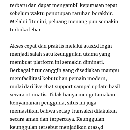
terbaru dan dapat mengambil keputusan tepat
sebelum waktu penutupan taruhan berakhir.
Melalui fitur ini, peluang menang pun semakin
terbuka lebar.
Akses cepat dan praktis melalui atas4d login
menjadi salah satu keunggulan utama yang
membuat platform ini semakin diminati.
Berbagai fitur canggih yang disediakan mampu
memfasilitasi kebutuhan pemain modern,
mulai dari live chat support sampai update hasil
secara otomatis. Tidak hanya mengutamakan
kenyamanan pengguna, situs ini juga
memastikan bahwa setiap transaksi dilakukan
secara aman dan terpercaya. Keunggulan-
keunggulan tersebut menjadikan atas4d