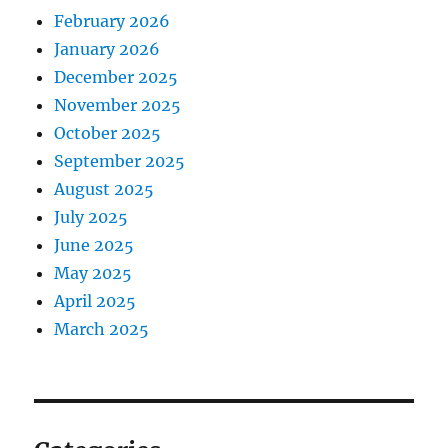
February 2026
January 2026
December 2025
November 2025
October 2025
September 2025
August 2025
July 2025
June 2025
May 2025
April 2025
March 2025