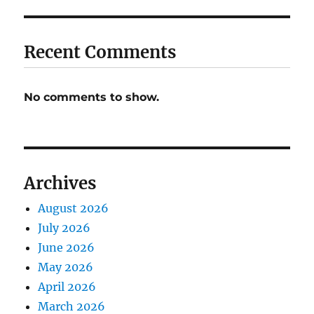
Recent Comments
No comments to show.
Archives
August 2026
July 2026
June 2026
May 2026
April 2026
March 2026