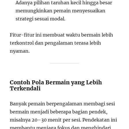
Adanya pilihan taruhan kecil hingga besar
memungkinkan pemain menyesuaikan
strategi sesuai modal.
Fitur-fitur ini membuat waktu bermain lebih
terkontrol dan pengalaman terasa lebih
nyaman.
Contoh Pola Bermain yang Lebih
Terkendali
Banyak pemain berpengalaman membagi sesi
bermain menjadi beberapa bagian pendek,
misalnya 20–30 menit per sesi. Pendekatan ini
membantu menjaga fokus dan menghindari