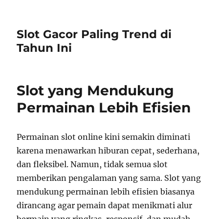
Slot Gacor Paling Trend di
Tahun Ini
Slot yang Mendukung
Permainan Lebih Efisien
Permainan slot online kini semakin diminati
karena menawarkan hiburan cepat, sederhana,
dan fleksibel. Namun, tidak semua slot
memberikan pengalaman yang sama. Slot yang
mendukung permainan lebih efisien biasanya
dirancang agar pemain dapat menikmati alur