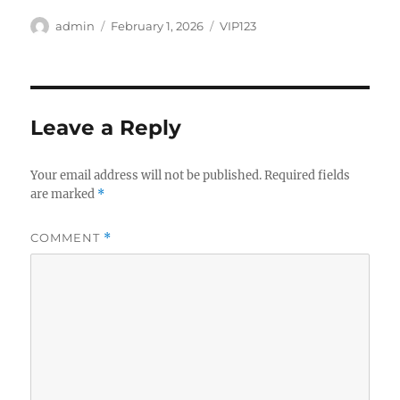
Author
Posted
Tags
admin
February 1, 2026
VIP123
on
Leave a Reply
Your email address will not be published.
Required fields
are marked
*
COMMENT
*