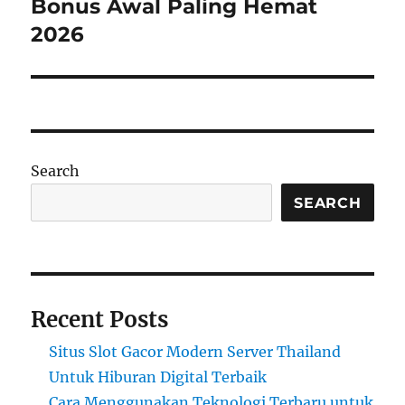
post:
Bonus Awal Paling Hemat
2026
Search
SEARCH
Recent Posts
Situs Slot Gacor Modern Server Thailand
Untuk Hiburan Digital Terbaik
Cara Menggunakan Teknologi Terbaru untuk