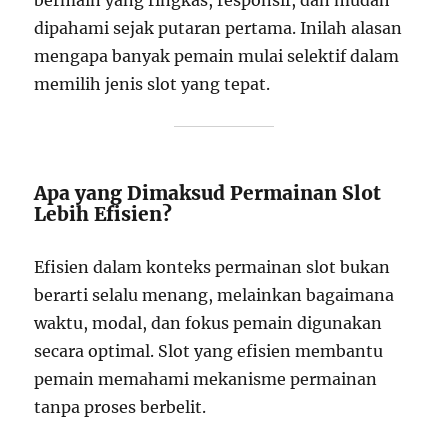
bermain yang ringkas, responsif, dan mudah
dipahami sejak putaran pertama. Inilah alasan
mengapa banyak pemain mulai selektif dalam
memilih jenis slot yang tepat.
Apa yang Dimaksud Permainan Slot
Lebih Efisien?
Efisien dalam konteks permainan slot bukan
berarti selalu menang, melainkan bagaimana
waktu, modal, dan fokus pemain digunakan
secara optimal. Slot yang efisien membantu
pemain memahami mekanisme permainan
tanpa proses berbelit.