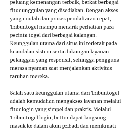
peluang kemenangan terbaik, berkat berbagai
fitur unggulan yang disediakan. Dengan akses
yang mudah dan proses pendaftaran cepat,
Tribuntogel mampu menarik perhatian para
pecinta togel dari berbagai kalangan.
Keunggulan utama dari situs ini terletak pada
keandalan sistem serta dukungan layanan
pelanggan yang responsif, sehingga pengguna
merasa nyaman saat menjalankan aktivitas
taruhan mereka.
Salah satu keunggulan utama dari Tribuntogel
adalah kemudahan mengakses layanan melalui
fitur login yang simpel dan praktis. Melalui
Tribuntogel login, bettor dapat langsung
masuk ke dalam akun pribadi dan menikmati