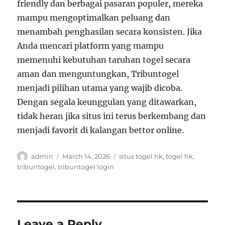
friendly dan berbagai pasaran populer, mereka
mampu mengoptimalkan peluang dan
menambah penghasilan secara konsisten. Jika
Anda mencari platform yang mampu
memenuhi kebutuhan taruhan togel secara
aman dan menguntungkan, Tribuntogel
menjadi pilihan utama yang wajib dicoba.
Dengan segala keunggulan yang ditawarkan,
tidak heran jika situs ini terus berkembang dan
menjadi favorit di kalangan bettor online.
Author
Posted
Tags
admin
March 14, 2026
situs togel hk
,
togel hk
,
on
tribuntogel
,
tribuntogel login
Leave a Reply