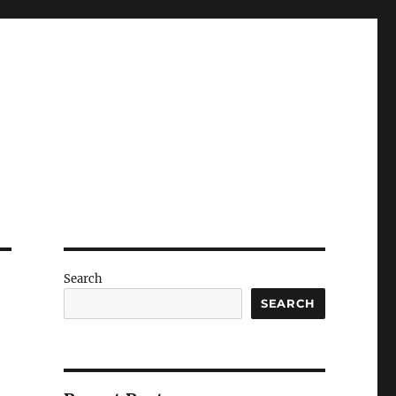
Search
SEARCH