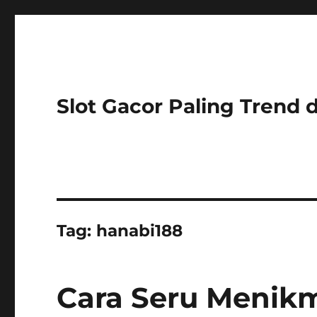
Slot Gacor Paling Trend d
Tag:
hanabi188
Cara Seru Menikm