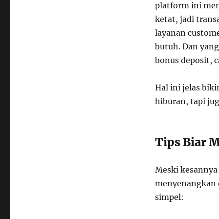
platform ini me
ketat, jadi tran
layanan custome
butuh. Dan yang
bonus deposit, c
Hal ini jelas b
hiburan, tapi ju
Tips Biar 
Meski kesannya g
menyenangkan da
simpel: