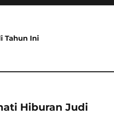
i Tahun Ini
ati Hiburan Judi