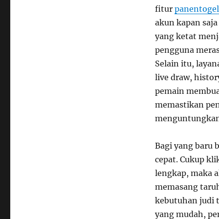
fitur
panentogel
akun kapan saja
yang ketat menj
pengguna meras
Selain itu, laya
live draw, hist
pemain membuat 
memastikan pen
menguntungkan
Bagi yang baru 
cepat. Cukup kli
lengkap, maka a
memasang taruha
kebutuhan judi t
yang mudah, pem