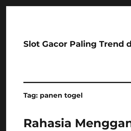
Slot Gacor Paling Trend d
Tag:
panen togel
Rahasia Mengga