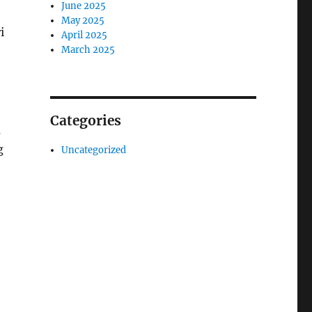
June 2025
May 2025
i
April 2025
March 2025
Categories
a
g
Uncategorized