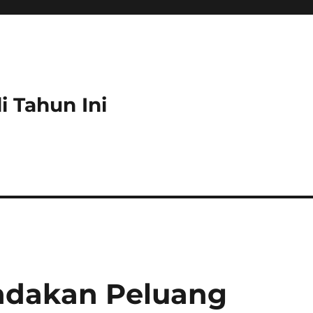
i Tahun Ini
ndakan Peluang