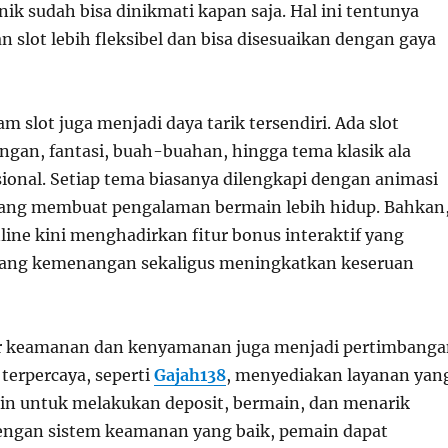
nik sudah bisa dinikmati kapan saja. Hal ini tentunya
 slot lebih fleksibel dan bisa disesuaikan dengan gaya
am slot juga menjadi daya tarik tersendiri. Ada slot
ngan, fantasi, buah-buahan, hingga tema klasik ala
sional. Setiap tema biasanya dilengkapi dengan animasi
yang membuat pengalaman bermain lebih hidup. Bahkan
line kini menghadirkan fitur bonus interaktif yang
ng kemenangan sekaligus meningkatkan keseruan
tor keamanan dan kenyamanan juga menjadi pertimbang
terpercaya, seperti
Gajah138
, menyediakan layanan yan
n untuk melakukan deposit, bermain, dan menarik
ngan sistem keamanan yang baik, pemain dapat