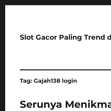
Slot Gacor Paling Trend d
Tag:
Gajah138 login
Serunya Menikmat