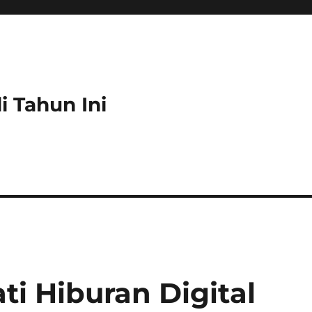
i Tahun Ini
i Hiburan Digital