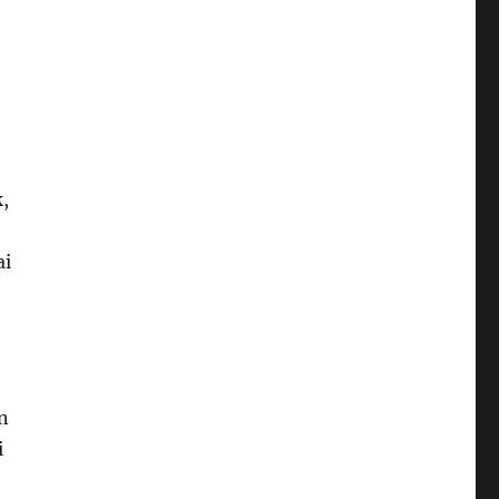
,
ai
n
i