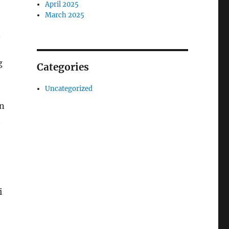
April 2025
March 2025
.
g
Categories
Uncategorized
an
t
i