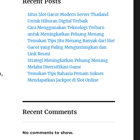
Recent Posts
Situs Slot Gacor Modern Server Thailand
Untuk Hiburan Digital Terbaik
Cara Menggunakan Teknologi Terbaru
untuk Meningkatkan Peluang Menang
Temukan Tips Jitu Menang Banyak dari Slot
Gacor yang Paling Menguntungkan dan
Link Resmi
Strategi Meningkatkan Peluang Menang
Melalui Diversifikasi Game
a,
Temukan Tips Rahasia Pemain Sukses
Mendapatkan Jackpot di Slot Online
Recent Comments
No comments to show.