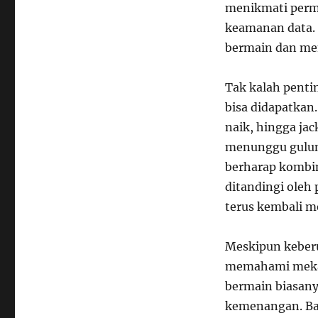
menikmati perma
keamanan data. H
bermain dan mem
Tak kalah penti
bisa didapatkan
naik, hingga ja
menunggu gulung
berharap kombi
ditandingi oleh
terus kembali m
Meskipun keber
memahami mekan
bermain biasany
kemenangan. Ban