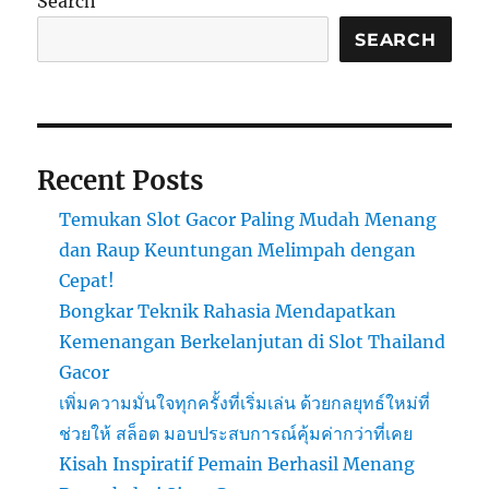
Search
Dipilih
Pemai
SEARCH
Setia
Recent Posts
Temukan Slot Gacor Paling Mudah Menang
dan Raup Keuntungan Melimpah dengan
Cepat!
Bongkar Teknik Rahasia Mendapatkan
Kemenangan Berkelanjutan di Slot Thailand
Gacor
เพิ่มความมั่นใจทุกครั้งที่เริ่มเล่น ด้วยกลยุทธ์ใหม่ที่
ช่วยให้ สล็อต มอบประสบการณ์คุ้มค่ากว่าที่เคย
Kisah Inspiratif Pemain Berhasil Menang