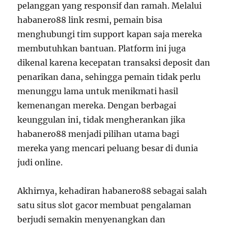
pelanggan yang responsif dan ramah. Melalui
habanero88 link resmi, pemain bisa
menghubungi tim support kapan saja mereka
membutuhkan bantuan. Platform ini juga
dikenal karena kecepatan transaksi deposit dan
penarikan dana, sehingga pemain tidak perlu
menunggu lama untuk menikmati hasil
kemenangan mereka. Dengan berbagai
keunggulan ini, tidak mengherankan jika
habanero88 menjadi pilihan utama bagi
mereka yang mencari peluang besar di dunia
judi online.
Akhirnya, kehadiran habanero88 sebagai salah
satu situs slot gacor membuat pengalaman
berjudi semakin menyenangkan dan