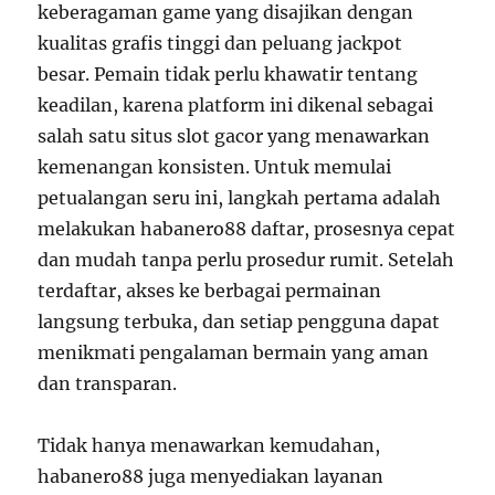
keberagaman game yang disajikan dengan
kualitas grafis tinggi dan peluang jackpot
besar. Pemain tidak perlu khawatir tentang
keadilan, karena platform ini dikenal sebagai
salah satu situs slot gacor yang menawarkan
kemenangan konsisten. Untuk memulai
petualangan seru ini, langkah pertama adalah
melakukan habanero88 daftar, prosesnya cepat
dan mudah tanpa perlu prosedur rumit. Setelah
terdaftar, akses ke berbagai permainan
langsung terbuka, dan setiap pengguna dapat
menikmati pengalaman bermain yang aman
dan transparan.
Tidak hanya menawarkan kemudahan,
habanero88 juga menyediakan layanan