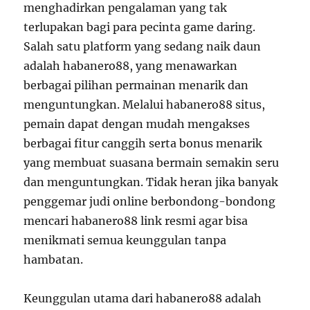
menghadirkan pengalaman yang tak
terlupakan bagi para pecinta game daring.
Salah satu platform yang sedang naik daun
adalah habanero88, yang menawarkan
berbagai pilihan permainan menarik dan
menguntungkan. Melalui habanero88 situs,
pemain dapat dengan mudah mengakses
berbagai fitur canggih serta bonus menarik
yang membuat suasana bermain semakin seru
dan menguntungkan. Tidak heran jika banyak
penggemar judi online berbondong-bondong
mencari habanero88 link resmi agar bisa
menikmati semua keunggulan tanpa
hambatan.
Keunggulan utama dari habanero88 adalah