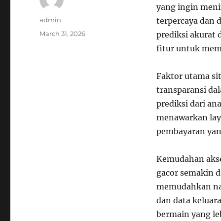
yang ingin men
Author
admin
terpercaya dan 
Posted
March 31, 2026
prediksi akurat
on
fitur untuk mem
Faktor utama sit
transparansi d
prediksi dari ana
menawarkan lay
pembayaran yan
Kemudahan akses
gacor semakin d
memudahkan navi
dan data keluar
bermain yang leb