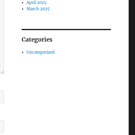
April 2025
March 2025
Categories
Uncategorized