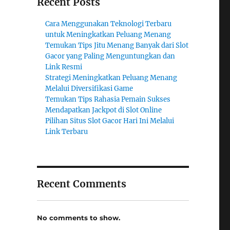
Recent Posts
Cara Menggunakan Teknologi Terbaru
untuk Meningkatkan Peluang Menang
Temukan Tips Jitu Menang Banyak dari Slot
Gacor yang Paling Menguntungkan dan
Link Resmi
Strategi Meningkatkan Peluang Menang
Melalui Diversifikasi Game
Temukan Tips Rahasia Pemain Sukses
Mendapatkan Jackpot di Slot Online
Pilihan Situs Slot Gacor Hari Ini Melalui
Link Terbaru
Recent Comments
No comments to show.