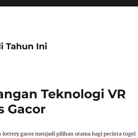
i Tahun Ini
angan Teknologi VR
s Gacor
 lottery gacor menjadi pilihan utama bagi pecinta togel