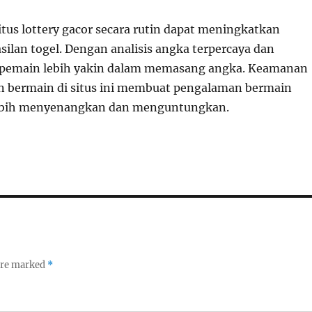
us lottery gacor secara rutin dapat meningkatkan
silan togel. Dengan analisis angka terpercaya dan
, pemain lebih yakin dalam memasang angka. Keamanan
 bermain di situs ini membuat pengalaman bermain
lebih menyenangkan dan menguntungkan.
 are marked
*