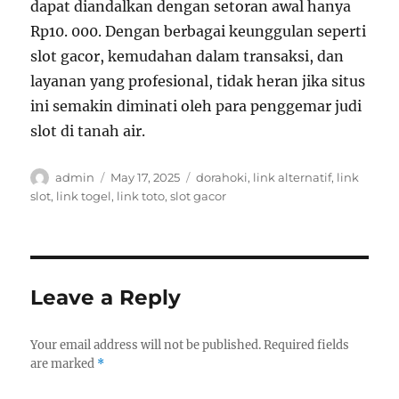
dapat diandalkan dengan setoran awal hanya
Rp10. 000. Dengan berbagai keunggulan seperti
slot gacor, kemudahan dalam transaksi, dan
layanan yang profesional, tidak heran jika situs
ini semakin diminati oleh para penggemar judi
slot di tanah air.
Author
Posted
Tags
admin
May 17, 2025
dorahoki
,
link alternatif
,
link
on
slot
,
link togel
,
link toto
,
slot gacor
Leave a Reply
Your email address will not be published.
Required fields
are marked
*