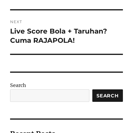
NEXT
Live Score Bola + Taruhan?
Next
post:
Cuma RAJAPOLA!
Search
SEARCH