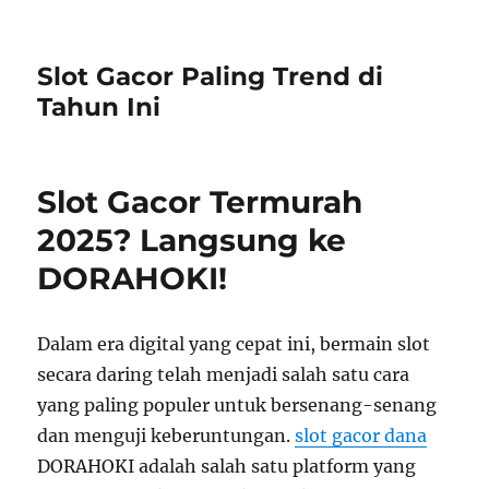
Slot Gacor Paling Trend di
Tahun Ini
Slot Gacor Termurah
2025? Langsung ke
DORAHOKI!
Dalam era digital yang cepat ini, bermain slot
secara daring telah menjadi salah satu cara
yang paling populer untuk bersenang-senang
dan menguji keberuntungan.
slot gacor dana
DORAHOKI adalah salah satu platform yang