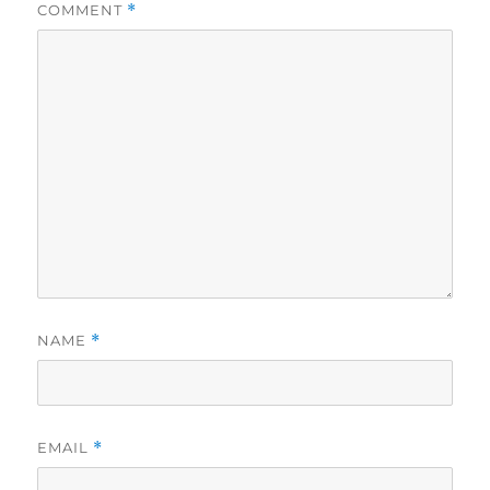
COMMENT
*
NAME
*
EMAIL
*