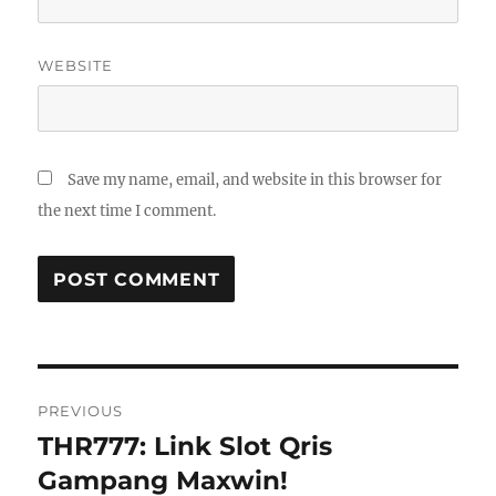
WEBSITE
Save my name, email, and website in this browser for
the next time I comment.
Post
PREVIOUS
navigation
THR777: Link Slot Qris
Previous
post:
Gampang Maxwin!