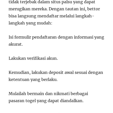
tidak terjebak dalam situs palsu yang dapat
merugikan mereka. Dengan tautan ini, bettor
bisa langsung mendaftar melalui langkah-
langkah yang mudah:
Isi formulir pendaftaran dengan informasi yang
akurat.
Lakukan verifikasi akun.
Kemudian, lakukan deposit awal sesuai dengan
ketentuan yang berlaku.
Mulailah bermain dan nikmati berbagai
pasaran togel yang dapat diandalkan.