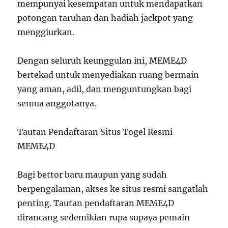
mempunyai kesempatan untuk mendapatkan
potongan taruhan dan hadiah jackpot yang
menggiurkan.
Dengan seluruh keunggulan ini, MEME4D
bertekad untuk menyediakan ruang bermain
yang aman, adil, dan menguntungkan bagi
semua anggotanya.
Tautan Pendaftaran Situs Togel Resmi
MEME4D
Bagi bettor baru maupun yang sudah
berpengalaman, akses ke situs resmi sangatlah
penting. Tautan pendaftaran MEME4D
dirancang sedemikian rupa supaya pemain