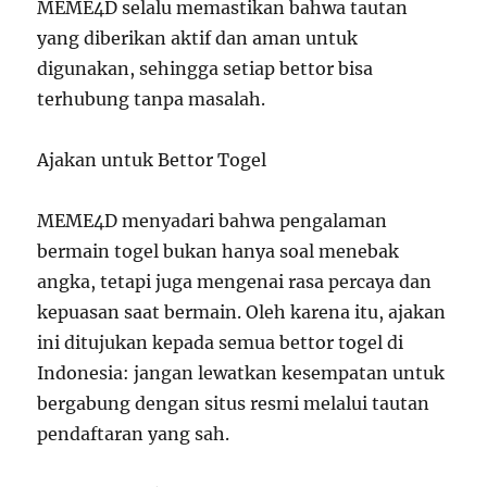
MEME4D selalu memastikan bahwa tautan
yang diberikan aktif dan aman untuk
digunakan, sehingga setiap bettor bisa
terhubung tanpa masalah.
Ajakan untuk Bettor Togel
MEME4D menyadari bahwa pengalaman
bermain togel bukan hanya soal menebak
angka, tetapi juga mengenai rasa percaya dan
kepuasan saat bermain. Oleh karena itu, ajakan
ini ditujukan kepada semua bettor togel di
Indonesia: jangan lewatkan kesempatan untuk
bergabung dengan situs resmi melalui tautan
pendaftaran yang sah.