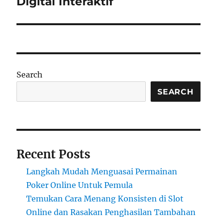
Digital Interaktif
Search
SEARCH
Recent Posts
Langkah Mudah Menguasai Permainan
Poker Online Untuk Pemula
Temukan Cara Menang Konsisten di Slot
Online dan Rasakan Penghasilan Tambahan