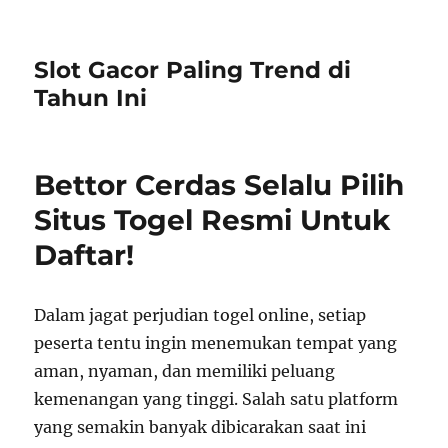
Slot Gacor Paling Trend di
Tahun Ini
Bettor Cerdas Selalu Pilih
Situs Togel Resmi Untuk
Daftar!
Dalam jagat perjudian togel online, setiap
peserta tentu ingin menemukan tempat yang
aman, nyaman, dan memiliki peluang
kemenangan yang tinggi. Salah satu platform
yang semakin banyak dibicarakan saat ini