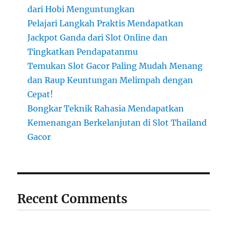
dari Hobi Menguntungkan
Pelajari Langkah Praktis Mendapatkan
Jackpot Ganda dari Slot Online dan
Tingkatkan Pendapatanmu
Temukan Slot Gacor Paling Mudah Menang
dan Raup Keuntungan Melimpah dengan
Cepat!
Bongkar Teknik Rahasia Mendapatkan
Kemenangan Berkelanjutan di Slot Thailand
Gacor
Recent Comments