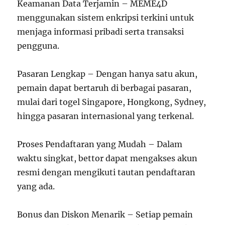
Keamanan Data Terjamin – MEME4D
menggunakan sistem enkripsi terkini untuk
menjaga informasi pribadi serta transaksi
pengguna.
Pasaran Lengkap – Dengan hanya satu akun,
pemain dapat bertaruh di berbagai pasaran,
mulai dari togel Singapore, Hongkong, Sydney,
hingga pasaran internasional yang terkenal.
Proses Pendaftaran yang Mudah – Dalam
waktu singkat, bettor dapat mengakses akun
resmi dengan mengikuti tautan pendaftaran
yang ada.
Bonus dan Diskon Menarik – Setiap pemain