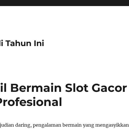
i Tahun Ini
l Bermain Slot Gacor
rofesional
rjudian daring, pengalaman bermain yang mengasyikkan