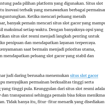
antung pada pilihan platform yang digunakan. Situs slot
atu inovasi terbaik yang menawarkan berbagai permaina
nguntungkan. Ketika mencari peluang meraih
r, banyak pemain mencari situs slot gacor yang mamp
l maksimal setiap waktu. Dengan banyaknya opsi yang
tikan situs slot resmi menjadi langkah penting untuk
iko penipuan dan mendapatkan layanan terpercaya.
enyamanan saat bermain menjadi prioritas utama,
gin mendapatkan peluang slot gacor yang stabil dan
ar judi daring berusaha menemukan
situs slot gacor
u menyajikan permainan berkualitas tinggi serta
ang tinggi pula. Keunggulan dari situs slot resmi adal
ay dan transparansi sehingga pemain bisa fokus menikma
han. Tidak hanya itu, fitur-fitur menarik yang disediakan