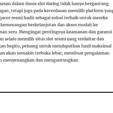
sesan dalam dunia slot daring tidak hanya bergantung
gan, tetapi juga pada kecerdasan memilih platform yan
t gacor resmi hadir sebagai solusi terbaik untuk mereka
 kemenangan berkelanjutan dan akses mudah ke
nan seru. Mengingat pentingnya keamanan dan garansi
an selalu memilih situs slot resmi yang terdaftar dan
gan begitu, peluang untuk mendapatkan hasil maksimal
uhan akan semakin terbuka lebar, membuat pengalaman
in menyenangkan dan menguntungkan.