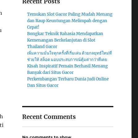
Recent Posts
n
Temukan Slot Gacor Paling Mudah Menang
dan Raup Keuntungan Melimpah dengan
Cepat!
u
Bongkar Teknik Rahasia Mendapatkan
Kemenangan Berkelanjutan di Slot
Thailand Gacor
เพิ่มความมั่นใจทุกครั้งที่เริ่มเล่น ด้วยกลยุทธ์ใหม่ที่
ช่วยให้ สล็อต มอบประสบการณ์คุ้มค่ากว่าที่เคย
Kisah Inspiratif Pemain Berhasil Menang
Banyak dari Situs Gacor
Perkembangan Terbaru Dunia Judi Online
Dan Situs Gacor
Recent Comments
ah
ti
No comments to show.