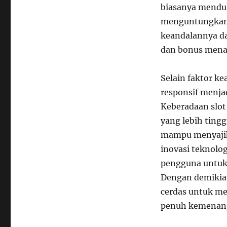
biasanya mendu
menguntungkan. 
keandalannya d
dan bonus menar
Selain faktor k
responsif menjad
Keberadaan slot
yang lebih ting
mampu menyajik
inovasi teknolo
pengguna untuk 
Dengan demikian
cerdas untuk m
penuh kemenan