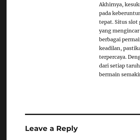
Akhirnya, kesuk
pada keberuntun
tepat. Situs slo
yang mengincar
berbagai permai
keadilan, pastik
terpercaya. Den
dari setiap tar
bermain semak
Leave a Reply