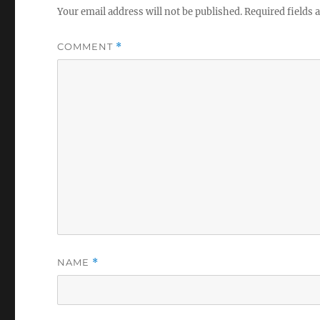
Your email address will not be published.
Required fields
COMMENT
*
NAME
*