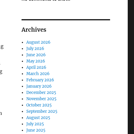
Archives
August 2026
ng
July 2026
June 2026
May 2026
n
April 2026
g
March 2026
February 2026
January 2026
December 2025
November 2025
October 2025
September 2025
n
August 2025
July 2025
June 2025