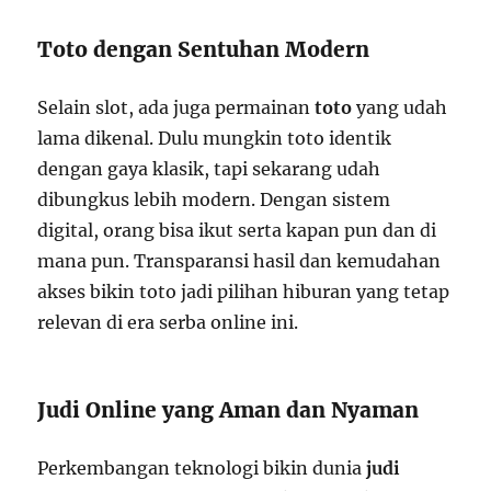
Toto dengan Sentuhan Modern
Selain slot, ada juga permainan
toto
yang udah
lama dikenal. Dulu mungkin toto identik
dengan gaya klasik, tapi sekarang udah
dibungkus lebih modern. Dengan sistem
digital, orang bisa ikut serta kapan pun dan di
mana pun. Transparansi hasil dan kemudahan
akses bikin toto jadi pilihan hiburan yang tetap
relevan di era serba online ini.
Judi Online yang Aman dan Nyaman
Perkembangan teknologi bikin dunia
judi