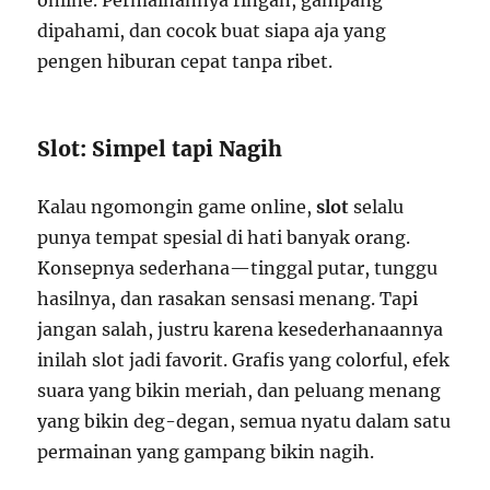
online. Permainannya ringan, gampang
dipahami, dan cocok buat siapa aja yang
pengen hiburan cepat tanpa ribet.
Slot: Simpel tapi Nagih
Kalau ngomongin game online,
slot
selalu
punya tempat spesial di hati banyak orang.
Konsepnya sederhana—tinggal putar, tunggu
hasilnya, dan rasakan sensasi menang. Tapi
jangan salah, justru karena kesederhanaannya
inilah slot jadi favorit. Grafis yang colorful, efek
suara yang bikin meriah, dan peluang menang
yang bikin deg-degan, semua nyatu dalam satu
permainan yang gampang bikin nagih.