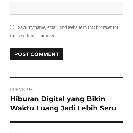
Save my name, email, and website in this browser for
the next time I comment.
Post
PREVIOUS
navigation
Hiburan Digital yang Bikin
Previous
post:
Waktu Luang Jadi Lebih Seru