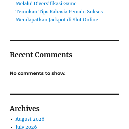
Melalui Diversifikasi Game
Temukan Tips Rahasia Pemain Sukses
Mendapatkan Jackpot di Slot Online
Recent Comments
No comments to show.
Archives
August 2026
July 2026