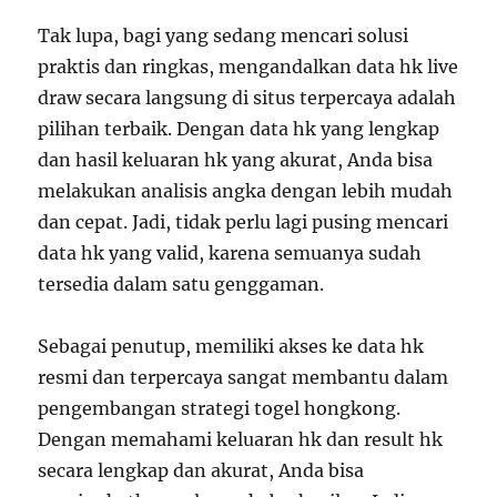
Tak lupa, bagi yang sedang mencari solusi
praktis dan ringkas, mengandalkan data hk live
draw secara langsung di situs terpercaya adalah
pilihan terbaik. Dengan data hk yang lengkap
dan hasil keluaran hk yang akurat, Anda bisa
melakukan analisis angka dengan lebih mudah
dan cepat. Jadi, tidak perlu lagi pusing mencari
data hk yang valid, karena semuanya sudah
tersedia dalam satu genggaman.
Sebagai penutup, memiliki akses ke data hk
resmi dan terpercaya sangat membantu dalam
pengembangan strategi togel hongkong.
Dengan memahami keluaran hk dan result hk
secara lengkap dan akurat, Anda bisa