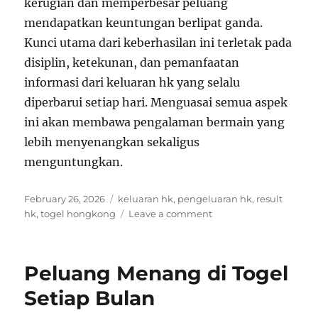
kerugian dan memperbesar peluang
mendapatkan keuntungan berlipat ganda.
Kunci utama dari keberhasilan ini terletak pada
disiplin, ketekunan, dan pemanfaatan
informasi dari keluaran hk yang selalu
diperbarui setiap hari. Menguasai semua aspek
ini akan membawa pengalaman bermain yang
lebih menyenangkan sekaligus
menguntungkan.
Posted
Tags
February 26, 2026
keluaran hk
,
pengeluaran hk
,
result
on
on
hk
,
togel hongkong
Leave a comment
Keluaran
HK
Resmi
Peluang Menang di Togel
untuk
Prediksi
Setiap Bulan
Lebih
Jitu