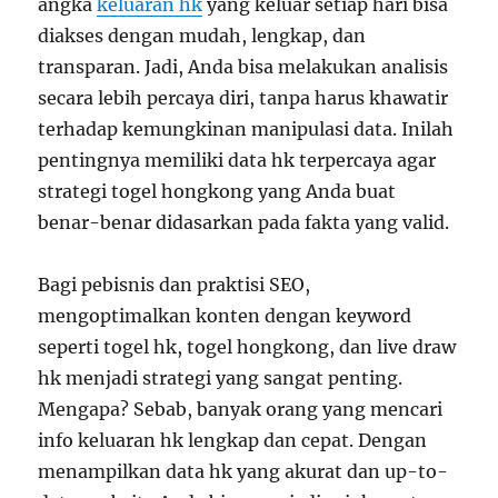
angka
keluaran hk
yang keluar setiap hari bisa
diakses dengan mudah, lengkap, dan
transparan. Jadi, Anda bisa melakukan analisis
secara lebih percaya diri, tanpa harus khawatir
terhadap kemungkinan manipulasi data. Inilah
pentingnya memiliki data hk terpercaya agar
strategi togel hongkong yang Anda buat
benar-benar didasarkan pada fakta yang valid.
Bagi pebisnis dan praktisi SEO,
mengoptimalkan konten dengan keyword
seperti togel hk, togel hongkong, dan live draw
hk menjadi strategi yang sangat penting.
Mengapa? Sebab, banyak orang yang mencari
info keluaran hk lengkap dan cepat. Dengan
menampilkan data hk yang akurat dan up-to-