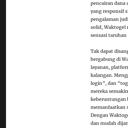
pencairan dana d
yang responsif 
pengalaman judi
solid, Waktogel
sensasi taruhan 
Tak dapat disan
bergabung di Wa
layanan, platfo
kalangan. Mengg
login”, dan “to
mereka semakin 
keberuntungan 
memanfaatkan se
Dengan Waktoge
dan mudah dija