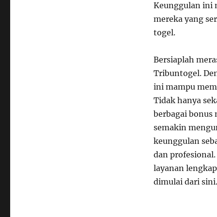
Keunggulan ini 
mereka yang ser
togel.
Bersiaplah mera
Tribuntogel. De
ini mampu memen
Tidak hanya sek
berbagai bonus
semakin mengun
keunggulan seba
dan profesional
layanan lengkap
dimulai dari sini