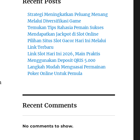
Recent Posts
Strategi Meningkatkan Peluang Menang
Melalui Diversifikasi Game
Temukan Tips Rahasia Pemain Sukses
Mendapatkan Jackpot di Slot Online
Pilihan Situs Slot Gacor Hari Ini Melalui
Link Terbaru
Link Slot Hari Ini 2026, Main Praktis
Menggunakan Deposit QRIS 5.000
Langkah Mudah Menguasai Permainan
Poker Online Untuk Pemula
n
Recent Comments
No comments to show.