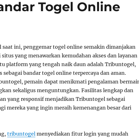
andar Togel Online
al saat ini, penggemar togel online semakin dimanjakan
i situs yang menawarkan kemudahan akses dan layanan
atu platform yang tengah naik daun adalah Tribuntogel,
s sebagai bandar togel online terpercaya dan aman.
ribuntogel, pemain dapat menikmati pengalaman bermai
kan sekaligus menguntungkan. Fasilitas lengkap dan
an yang responsif menjadikan Tribuntogel sebagai
agi mereka yang ingin meraih kemenangan besar dari
ng,
tribuntogel
menyediakan fitur login yang mudah