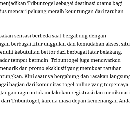
menjadikan Tribuntogel sebagai destinasi utama bagi
ius mencari peluang meraih keuntungan dari taruhan
sakan sensasi berbeda saat bergabung dengan
ngan berbagai fitur unggulan dan kemudahan akses, situ
uhi kebutuhan bettor dari berbagai latar belakang.
adar tempat bermain, Tribuntogel juga menawarkan
 menarik dan promo eksklusif yang membuat taruhan
tungkan. Kini saatnya bergabung dan rasakan langsun
gai bagian dari komunitas togel online yang terpercaya
. Jangan ragu untuk melakukan registrasi dan menikmati
 dari Tribuntogel, karena masa depan kemenangan And
.