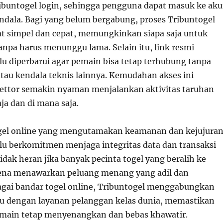
ribuntogel login, sehingga pengguna dapat masuk ke ak
endala. Bagi yang belum bergabung, proses Tribuntogel
at simpel dan cepat, memungkinkan siapa saja untuk
anpa harus menunggu lama. Selain itu, link resmi
lu diperbarui agar pemain bisa tetap terhubung tanpa
 atau kendala teknis lainnya. Kemudahan akses ini
ettor semakin nyaman menjalankan aktivitas taruhan
ja dan di mana saja.
ogel online yang mengutamakan keamanan dan kejujuran
alu berkomitmen menjaga integritas data dan transaksi
idak heran jika banyak pecinta togel yang beralih ke
rena menawarkan peluang menang yang adil dan
agai bandar togel online, Tribuntogel menggabungkan
ru dengan layanan pelanggan kelas dunia, memastikan
main tetap menyenangkan dan bebas khawatir.