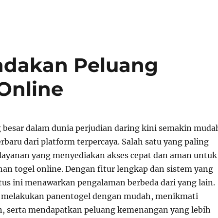
ndakan Peluang
Online
 besar dalam dunia perjudian daring kini semakin muda
erbaru dari platform terpercaya. Salah satu yang paling
 layanan yang menyediakan akses cepat dan aman untuk
an togel online. Dengan fitur lengkap dan sistem yang
itus ini menawarkan pengalaman berbeda dari yang lain.
 melakukan panentogel dengan mudah, menikmati
n, serta mendapatkan peluang kemenangan yang lebih