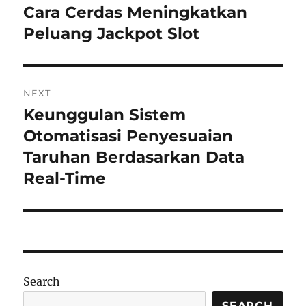
navigation
Cara Cerdas Meningkatkan
Previous
post:
Peluang Jackpot Slot
NEXT
Keunggulan Sistem
Next
post:
Otomatisasi Penyesuaian
Taruhan Berdasarkan Data
Real-Time
Search
SEARCH