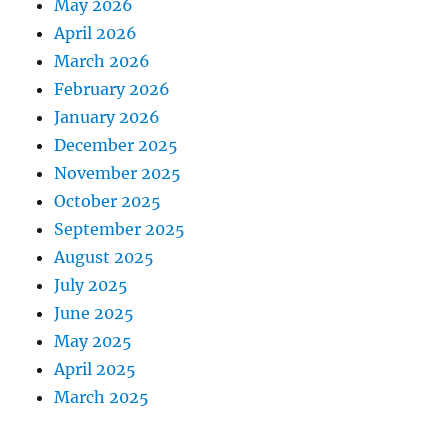
May 2026
April 2026
March 2026
February 2026
January 2026
December 2025
November 2025
October 2025
September 2025
August 2025
July 2025
June 2025
May 2025
April 2025
March 2025