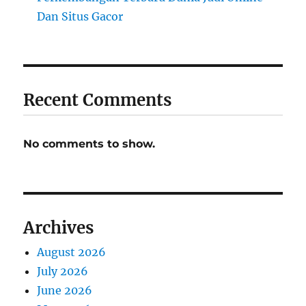
Dan Situs Gacor
Recent Comments
No comments to show.
Archives
August 2026
July 2026
June 2026