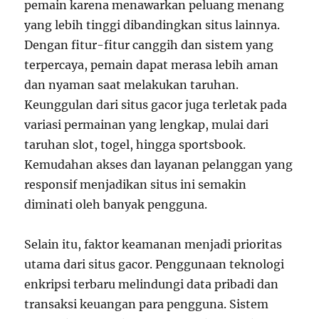
pemain karena menawarkan peluang menang
yang lebih tinggi dibandingkan situs lainnya.
Dengan fitur-fitur canggih dan sistem yang
terpercaya, pemain dapat merasa lebih aman
dan nyaman saat melakukan taruhan.
Keunggulan dari situs gacor juga terletak pada
variasi permainan yang lengkap, mulai dari
taruhan slot, togel, hingga sportsbook.
Kemudahan akses dan layanan pelanggan yang
responsif menjadikan situs ini semakin
diminati oleh banyak pengguna.
Selain itu, faktor keamanan menjadi prioritas
utama dari situs gacor. Penggunaan teknologi
enkripsi terbaru melindungi data pribadi dan
transaksi keuangan para pengguna. Sistem