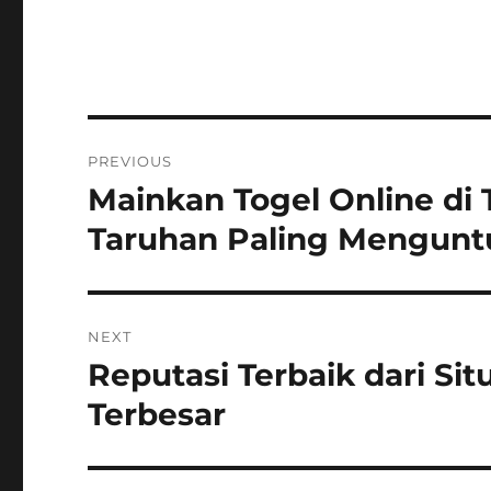
Post
PREVIOUS
navigation
Mainkan Togel Online di
Previous
post:
Taruhan Paling Mengun
NEXT
Reputasi Terbaik dari Sit
Next
post:
Terbesar