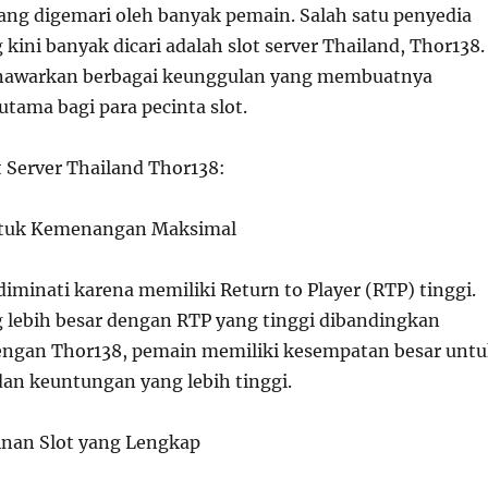
yang digemari oleh banyak pemain. Salah satu penyedia
g kini banyak dicari adalah slot server Thailand, Thor138.
enawarkan berbagai keunggulan yang membuatnya
utama bagi para pecinta slot.
 Server Thailand Thor138:
untuk Kemenangan Maksimal
iminati karena memiliki Return to Player (RTP) tinggi.
lebih besar dengan RTP yang tinggi dibandingkan
Dengan Thor138, pemain memiliki kesempatan besar unt
dan keuntungan yang lebih tinggi.
ainan Slot yang Lengkap