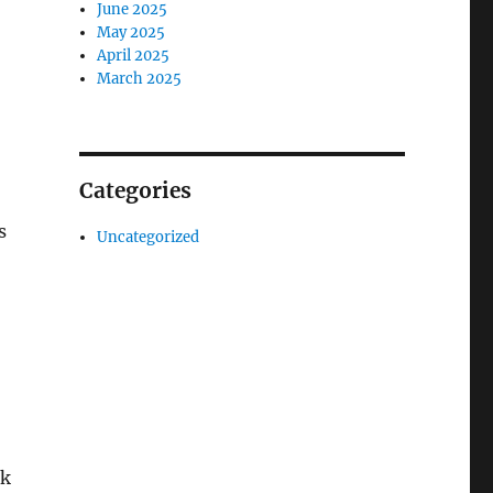
June 2025
May 2025
April 2025
March 2025
Categories
s
Uncategorized
uk