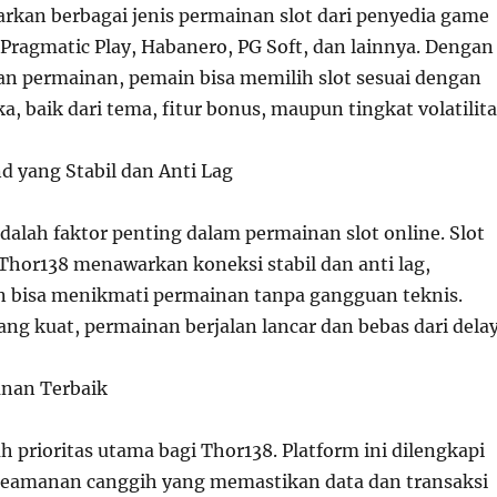
kan berbagai jenis permainan slot dari penyedia game
 Pragmatic Play, Habanero, PG Soft, dan lainnya. Dengan
an permainan, pemain bisa memilih slot sesuai dengan
a, baik dari tema, fitur bonus, maupun tingkat volatilita
nd yang Stabil dan Anti Lag
adalah faktor penting dalam permainan slot online. Slot
 Thor138 menawarkan koneksi stabil dan anti lag,
 bisa menikmati permainan tanpa gangguan teknis.
ng kuat, permainan berjalan lancar dan bebas dari delay
anan Terbaik
 prioritas utama bagi Thor138. Platform ini dilengkapi
keamanan canggih yang memastikan data dan transaksi