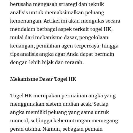
berusaha mengasah strategi dan teknik
analisis untuk memaksimalkan peluang
kemenangan. Artikel ini akan mengulas secara
mendalam berbagai aspek terkait togel HK,
mulai dari mekanisme dasar, pengelolaan
keuangan, pemilihan agen terpercaya, hingga
tips analisis angka agar Anda dapat bermain
dengan lebih bijak dan terarah.
Mekanisme Dasar Togel HK
Togel HK merupakan permainan angka yang
menggunakan sistem undian acak. Setiap
angka memiliki peluang yang sama untuk
muncul, sehingga keberuntungan memegang
peran utama. Namun, sebagian pemain