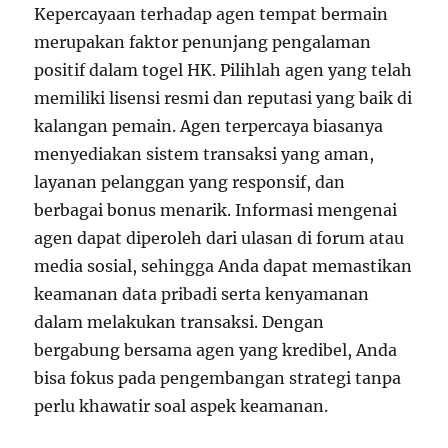
Kepercayaan terhadap agen tempat bermain
merupakan faktor penunjang pengalaman
positif dalam togel HK. Pilihlah agen yang telah
memiliki lisensi resmi dan reputasi yang baik di
kalangan pemain. Agen terpercaya biasanya
menyediakan sistem transaksi yang aman,
layanan pelanggan yang responsif, dan
berbagai bonus menarik. Informasi mengenai
agen dapat diperoleh dari ulasan di forum atau
media sosial, sehingga Anda dapat memastikan
keamanan data pribadi serta kenyamanan
dalam melakukan transaksi. Dengan
bergabung bersama agen yang kredibel, Anda
bisa fokus pada pengembangan strategi tanpa
perlu khawatir soal aspek keamanan.