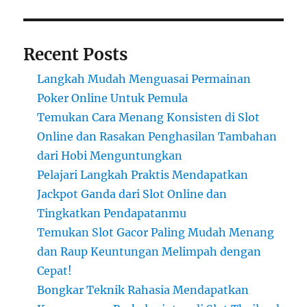
Recent Posts
Langkah Mudah Menguasai Permainan
Poker Online Untuk Pemula
Temukan Cara Menang Konsisten di Slot
Online dan Rasakan Penghasilan Tambahan
dari Hobi Menguntungkan
Pelajari Langkah Praktis Mendapatkan
Jackpot Ganda dari Slot Online dan
Tingkatkan Pendapatanmu
Temukan Slot Gacor Paling Mudah Menang
dan Raup Keuntungan Melimpah dengan
Cepat!
Bongkar Teknik Rahasia Mendapatkan