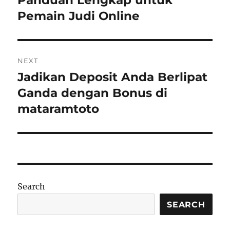
Panduan Lengkap untuk
Pemain Judi Online
NEXT
Jadikan Deposit Anda Berlipat
Next
post:
Ganda dengan Bonus di
mataramtoto
Search
SEARCH