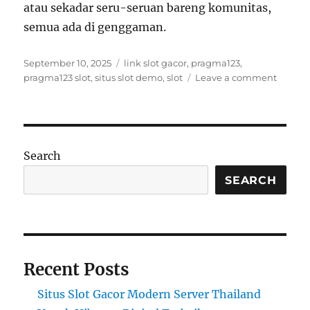
atau sekadar seru-seruan bareng komunitas,
semua ada di genggaman.
Posted
Tags
September 10, 2025
link slot gacor
,
pragma123
,
on
on
pragma123 slot
,
situs slot demo
,
slot
Leave a comment
Dunia
Hibura
Digital
yang
Semak
Search
Seru
dan
SEARCH
Menan
Recent Posts
Situs Slot Gacor Modern Server Thailand