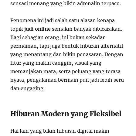
sensasi menang yang bikin adrenalin terpacu.
Fenomena ini jadi salah satu alasan kenapa
topik
judi online
semakin banyak dibicarakan.
Bagi sebagian orang, ini bukan sekadar
permainan, tapi juga bentuk hiburan alternatif
yang menantang dan bikin penasaran. Dengan
fitur yang makin canggih, visual yang
memanjakan mata, serta peluang yang terasa
nyata, pengalaman bermain pun jadi lebih seru
dan engaging.
Hiburan Modern yang Fleksibel
Hal lain yang bikin hiburan digital makin