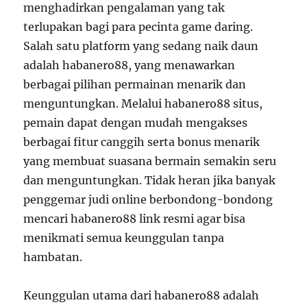
menghadirkan pengalaman yang tak
terlupakan bagi para pecinta game daring.
Salah satu platform yang sedang naik daun
adalah habanero88, yang menawarkan
berbagai pilihan permainan menarik dan
menguntungkan. Melalui habanero88 situs,
pemain dapat dengan mudah mengakses
berbagai fitur canggih serta bonus menarik
yang membuat suasana bermain semakin seru
dan menguntungkan. Tidak heran jika banyak
penggemar judi online berbondong-bondong
mencari habanero88 link resmi agar bisa
menikmati semua keunggulan tanpa
hambatan.
Keunggulan utama dari habanero88 adalah