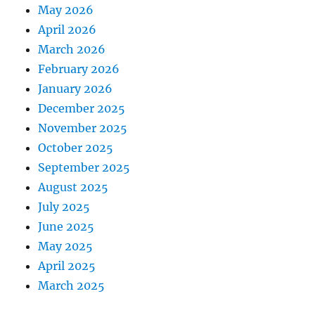
May 2026
April 2026
March 2026
February 2026
January 2026
December 2025
November 2025
October 2025
September 2025
August 2025
July 2025
June 2025
May 2025
April 2025
March 2025