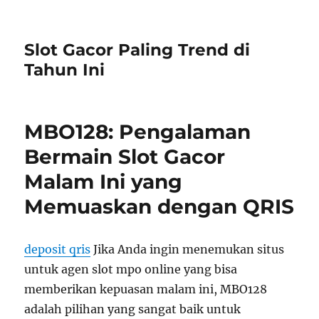
Slot Gacor Paling Trend di
Tahun Ini
MBO128: Pengalaman
Bermain Slot Gacor
Malam Ini yang
Memuaskan dengan QRIS
deposit qris
Jika Anda ingin menemukan situs
untuk agen slot mpo online yang bisa
memberikan kepuasan malam ini, MBO128
adalah pilihan yang sangat baik untuk