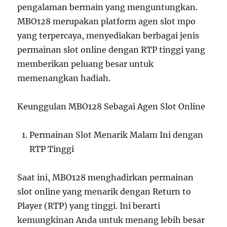
pengalaman bermain yang menguntungkan.
MBO128 merupakan platform agen slot mpo
yang terpercaya, menyediakan berbagai jenis
permainan slot online dengan RTP tinggi yang
memberikan peluang besar untuk
memenangkan hadiah.
Keunggulan MBO128 Sebagai Agen Slot Online
Permainan Slot Menarik Malam Ini dengan
RTP Tinggi
Saat ini, MBO128 menghadirkan permainan
slot online yang menarik dengan Return to
Player (RTP) yang tinggi. Ini berarti
kemungkinan Anda untuk menang lebih besar