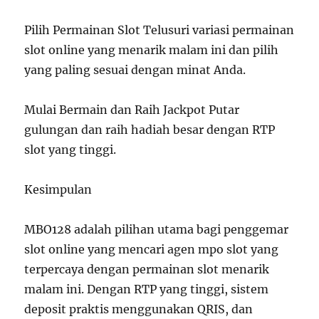
Pilih Permainan Slot Telusuri variasi permainan
slot online yang menarik malam ini dan pilih
yang paling sesuai dengan minat Anda.
Mulai Bermain dan Raih Jackpot Putar
gulungan dan raih hadiah besar dengan RTP
slot yang tinggi.
Kesimpulan
MBO128 adalah pilihan utama bagi penggemar
slot online yang mencari agen mpo slot yang
terpercaya dengan permainan slot menarik
malam ini. Dengan RTP yang tinggi, sistem
deposit praktis menggunakan QRIS, dan