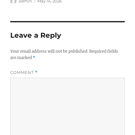
Author
Posted
admin
May 14, 2026
on
Leave a Reply
Your email address will not be published.
Required fields
are marked
*
COMMENT
*