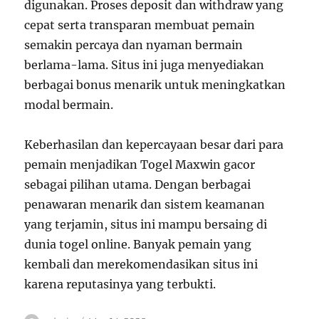
digunakan. Proses deposit dan withdraw yang
cepat serta transparan membuat pemain
semakin percaya dan nyaman bermain
berlama-lama. Situs ini juga menyediakan
berbagai bonus menarik untuk meningkatkan
modal bermain.
Keberhasilan dan kepercayaan besar dari para
pemain menjadikan Togel Maxwin gacor
sebagai pilihan utama. Dengan berbagai
penawaran menarik dan sistem keamanan
yang terjamin, situs ini mampu bersaing di
dunia togel online. Banyak pemain yang
kembali dan merekomendasikan situs ini
karena reputasinya yang terbukti.