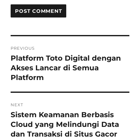
Post
PREVIOUS
navigation
Platform Toto Digital dengan
Previous
post:
Akses Lancar di Semua
Platform
NEXT
Sistem Keamanan Berbasis
Next
post:
Cloud yang Melindungi Data
dan Transaksi di Situs Gacor