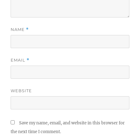
NAME
*
EMAIL
*
WEBSITE
Save my name, email, and website in this browser for
the next time I comment.