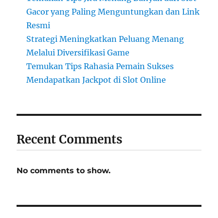
Gacor yang Paling Menguntungkan dan Link
Resmi
Strategi Meningkatkan Peluang Menang
Melalui Diversifikasi Game
Temukan Tips Rahasia Pemain Sukses
Mendapatkan Jackpot di Slot Online
Recent Comments
No comments to show.