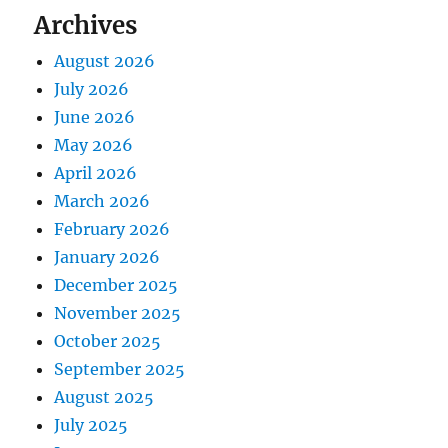
Archives
August 2026
July 2026
June 2026
May 2026
April 2026
March 2026
February 2026
January 2026
December 2025
November 2025
October 2025
September 2025
August 2025
July 2025