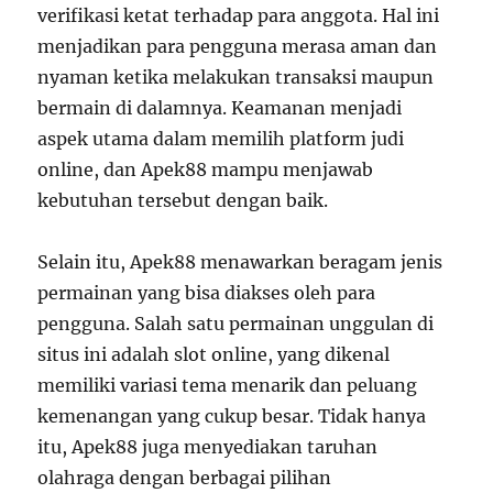
verifikasi ketat terhadap para anggota. Hal ini
menjadikan para pengguna merasa aman dan
nyaman ketika melakukan transaksi maupun
bermain di dalamnya. Keamanan menjadi
aspek utama dalam memilih platform judi
online, dan Apek88 mampu menjawab
kebutuhan tersebut dengan baik.
Selain itu, Apek88 menawarkan beragam jenis
permainan yang bisa diakses oleh para
pengguna. Salah satu permainan unggulan di
situs ini adalah slot online, yang dikenal
memiliki variasi tema menarik dan peluang
kemenangan yang cukup besar. Tidak hanya
itu, Apek88 juga menyediakan taruhan
olahraga dengan berbagai pilihan