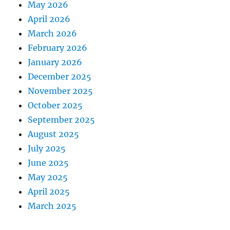
May 2026
April 2026
March 2026
February 2026
January 2026
December 2025
November 2025
October 2025
September 2025
August 2025
July 2025
June 2025
May 2025
April 2025
March 2025