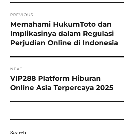
Post
PREVIOUS
navigation
Memahami HukumToto dan
Previous
post:
Implikasinya dalam Regulasi
Perjudian Online di Indonesia
NEXT
VIP288 Platform Hiburan
Next
post:
Online Asia Terpercaya 2025
Search