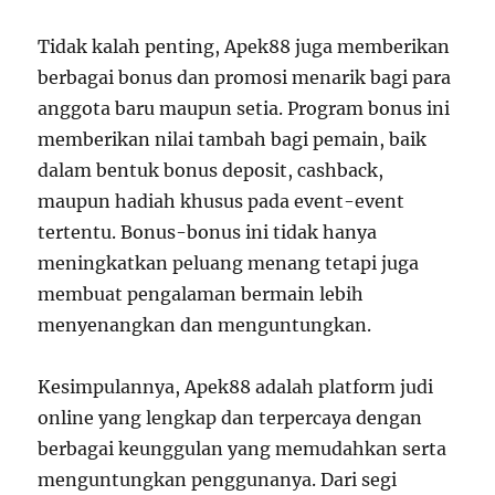
Tidak kalah penting, Apek88 juga memberikan
berbagai bonus dan promosi menarik bagi para
anggota baru maupun setia. Program bonus ini
memberikan nilai tambah bagi pemain, baik
dalam bentuk bonus deposit, cashback,
maupun hadiah khusus pada event-event
tertentu. Bonus-bonus ini tidak hanya
meningkatkan peluang menang tetapi juga
membuat pengalaman bermain lebih
menyenangkan dan menguntungkan.
Kesimpulannya, Apek88 adalah platform judi
online yang lengkap dan terpercaya dengan
berbagai keunggulan yang memudahkan serta
menguntungkan penggunanya. Dari segi