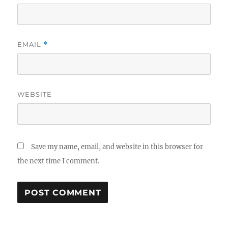
EMAIL
*
WEBSITE
Save my name, email, and website in this browser for
the next time I comment.