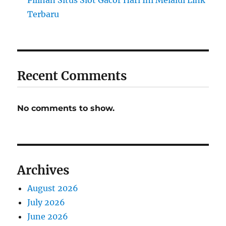
Pilihan Situs Slot Gacor Hari Ini Melalui Link
Terbaru
Recent Comments
No comments to show.
Archives
August 2026
July 2026
June 2026