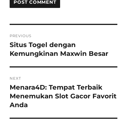
Post
PREVIOUS
navigation
Situs Togel dengan
Previous
post:
Kemungkinan Maxwin Besar
NEXT
Menara4D: Tempat Terbaik
Next
post:
Menemukan Slot Gacor Favorit
Anda