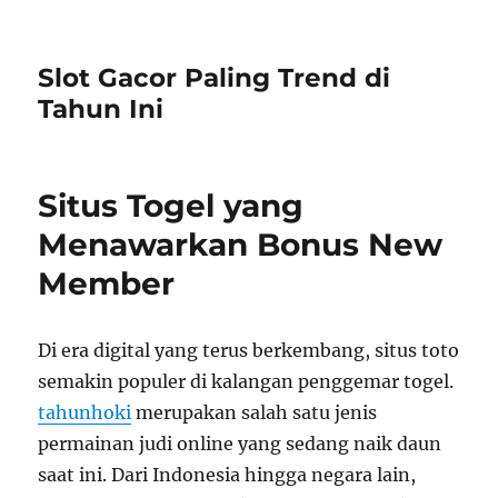
Slot Gacor Paling Trend di
Tahun Ini
Situs Togel yang
Menawarkan Bonus New
Member
Di era digital yang terus berkembang, situs toto
semakin populer di kalangan penggemar togel.
tahunhoki
merupakan salah satu jenis
permainan judi online yang sedang naik daun
saat ini. Dari Indonesia hingga negara lain,