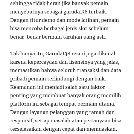
sehingga tidak heran jika banyak pemain
menyebutnya sebagai garuda138 terbaik.
Dengan fitur demo dan mode latihan, pemain
bisa mencoba berbagai jenis slot sebelum
benar-benar bermain taruhan uang asli.
Tak hanya itu, Garuda138 resmi juga dikenal
karena kepercayaan dan lisensinya yang jelas,
memastikan bahwa seluruh transaksi dan data
pribadi pemain terlindungi dengan baik.
Keamanan ini menjadi salah satu faktor
penting yang membuat banyak orang memilih
platform ini sebagai tempat bermain utama.
Dengan layanan pelanggan yang ramah dan
responsif, setiap masalah atau pertanyaan bisa
terselesaikan dengan cepat dan memuaskan.