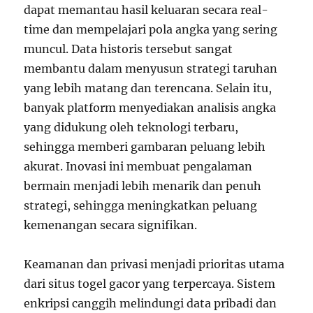
dapat memantau hasil keluaran secara real-
time dan mempelajari pola angka yang sering
muncul. Data historis tersebut sangat
membantu dalam menyusun strategi taruhan
yang lebih matang dan terencana. Selain itu,
banyak platform menyediakan analisis angka
yang didukung oleh teknologi terbaru,
sehingga memberi gambaran peluang lebih
akurat. Inovasi ini membuat pengalaman
bermain menjadi lebih menarik dan penuh
strategi, sehingga meningkatkan peluang
kemenangan secara signifikan.
Keamanan dan privasi menjadi prioritas utama
dari situs togel gacor yang terpercaya. Sistem
enkripsi canggih melindungi data pribadi dan