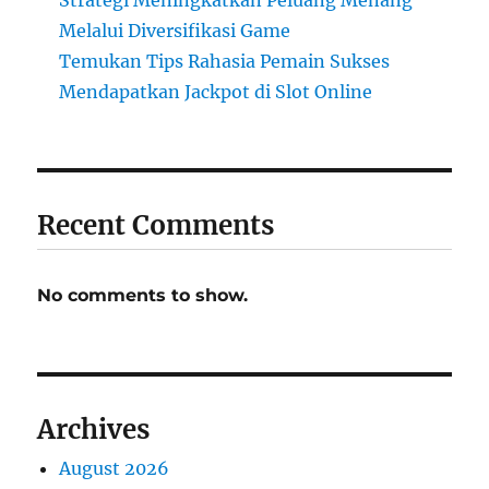
Strategi Meningkatkan Peluang Menang
Melalui Diversifikasi Game
Temukan Tips Rahasia Pemain Sukses
Mendapatkan Jackpot di Slot Online
Recent Comments
No comments to show.
Archives
August 2026