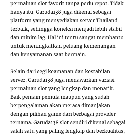
permainan slot favorit tanpa perlu repot. Tidak
hanya itu, Garuda138 juga dikenal sebagai
platform yang menyediakan server Thailand
terbaik, sehingga koneksi menjadi lebih stabil
dan minim lag. Hal ini tentu sangat membantu
untuk meningkatkan peluang kemenangan
dan kenyamanan saat bermain.
Selain dari segi keamanan dan kestabilan
server, Garuda138 juga menawarkan variasi
permainan slot yang lengkap dan menarik.
Baik pemain pemula maupun yang sudah
berpengalaman akan merasa dimanjakan
dengan pilihan game dari berbagai provider
ternama. Garuda138 slot sendiri dikenal sebagai
salah satu yang paling lengkap dan berkualitas,