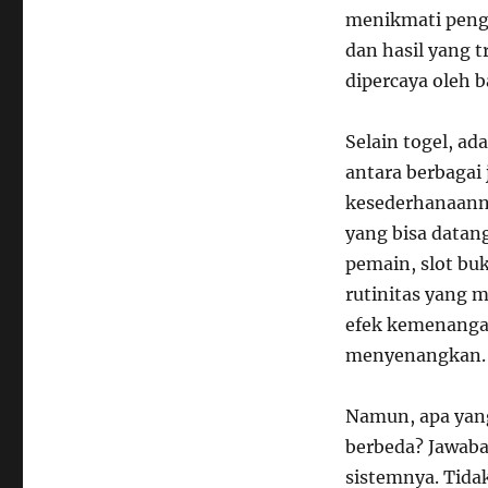
menikmati penga
dan hasil yang 
dipercaya oleh 
Selain togel, a
antara berbagai 
kesederhanaann
yang bisa datan
pemain, slot bu
rutinitas yang 
efek kemenangan
menyenangkan.
Namun, apa yang
berbeda? Jawaba
sistemnya. Tida