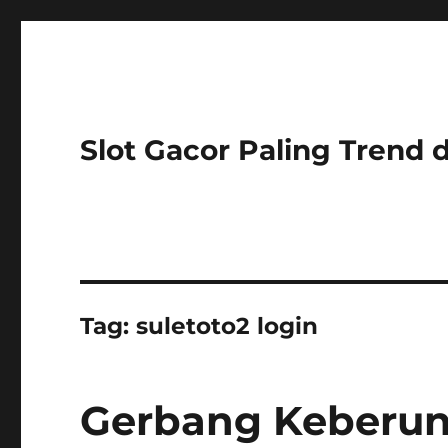
Slot Gacor Paling Trend d
Tag:
suletoto2 login
Gerbang Keberun