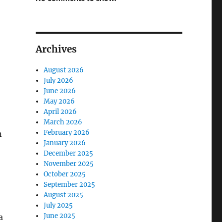
Archives
August 2026
July 2026
June 2026
May 2026
April 2026
March 2026
February 2026
n
January 2026
December 2025
November 2025
October 2025
September 2025
August 2025
July 2025
June 2025
a