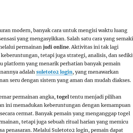
uran modern, banyak cara untuk mengisi waktu luang
sensasi yang mengasyikkan. Salah satu cara yang semak
melalui permainan
judi online
. Aktivitas ini tak lagi
keberuntungan, tetapi juga strategi, analisis, dan sediki
satu platform yang menarik perhatian banyak pemain
anannya adalah
suletoto2 login
, yang menawarkan
nan seru dengan sistem yang aman dan mudah diakses.
gemar permainan angka,
togel
tentu menjadi pilihan
an ini memadukan keberuntungan dengan kemampuan
secara cermat. Banyak pemain yang menganggap togel
mainan, tetapi juga sebuah ritual harian yang memicu
sa penasaran. Melalui Suletoto2 login, pemain dapat