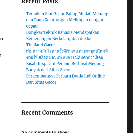
Recent Posts
Temukan Slot Gacor Paling Mudah Menang
dan Raup Keuntungan Melimpah dengan
Cepat!
Bongkar Teknik Rahasia Mendapatkan
in
Kemenangan Berkelanjutan di Slot
Thailand Gacor
เพิ่มความมั่นใจทุกครั้งที่เริ่มเล่น ด้วยกลยุทธ์ใหม่ที่
t
ช่วยให้ สล็อต มอบประสบการณ์คุ้มค่ากว่าที่เคย
Kisah Inspiratif Pemain Berhasil Menang
Banyak dari Situs Gacor
Perkembangan Terbaru Dunia Judi Online
Dan Situs Gacor
Recent Comments
No comments to show.