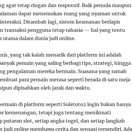
ang agar tetap ringan dan responsif. Baik pemula maupun
alaman dapat menemukan ruang yang nyaman untuk
interaksi. Ditambah lagi, sistem keamanan berlapis
n transaksi pengguna tetap rahasia — hal yang tentu
s utama dalam dunia judi online.
knis, yang tak kalah menarik dari platform ini adalah
anyak pemain yang saling berbagi tips, strategi, hingga
tang pengalaman mereka bermain. Suasana yang ramah
membuat para pemain merasa seperti berada di satu meja
ipun dipisahkan oleh jarak dan waktu.
bermain di platform seperti Suletoto2 login bukan hanya
ar kemenangan, tetapi juga tentang menikmati
p putaran slot, setiap angka togel, dan setiap langkah
 judi online membawa cerita dan sensasi tersendiri. Ad