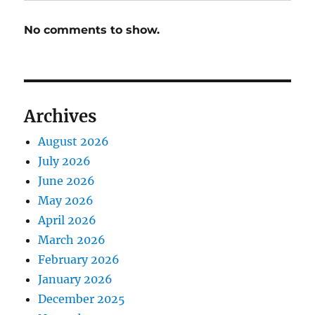
No comments to show.
Archives
August 2026
July 2026
June 2026
May 2026
April 2026
March 2026
February 2026
January 2026
December 2025