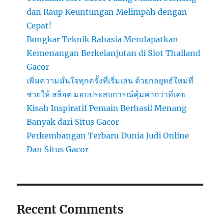
dan Raup Keuntungan Melimpah dengan
Cepat!
Bongkar Teknik Rahasia Mendapatkan
Kemenangan Berkelanjutan di Slot Thailand
Gacor
เพิ่มความมั่นใจทุกครั้งที่เริ่มเล่น ด้วยกลยุทธ์ใหม่ที่
ช่วยให้ สล็อต มอบประสบการณ์คุ้มค่ากว่าที่เคย
Kisah Inspiratif Pemain Berhasil Menang
Banyak dari Situs Gacor
Perkembangan Terbaru Dunia Judi Online
Dan Situs Gacor
Recent Comments