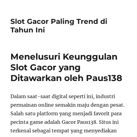
Slot Gacor Paling Trend di
Tahun Ini
Menelusuri Keunggulan
Slot Gacor yang
Ditawarkan oleh Paus138
Dalam saat-saat digital seperti ini, industri
permainan online semakin maju dengan pesat.
Salah satu platform yang menjadi favorit para
pecinta game adalah Gacor Paus138. Situs ini
terkenal sebagai tempat yang menyediakan