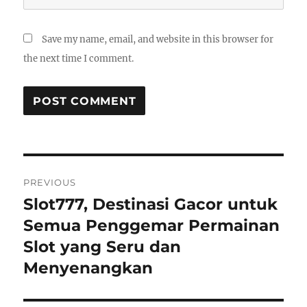
Save my name, email, and website in this browser for
the next time I comment.
Post
PREVIOUS
navigation
Slot777, Destinasi Gacor untuk
Previous
post:
Semua Penggemar Permainan
Slot yang Seru dan
Menyenangkan