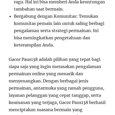
ragu. Hal ini bisa memberi Anda keuntungan
tambahan saat bermain.
Bergabung dengan Komunitas: Temukan
komunitas pemain lain untuk saling berbagi
pengalaman serta strategi permainan. Ini
bisa meningkatkan pengetahuan dan
keterampilan Anda.
Gacor Paus138 adalah pilihan yang tepat bagi
siapa saja yang ingin merasakan pengalaman
permainan online yang menarik dan
menyenangkan. Dengan berbagai jenis
permainan, antarmuka yang ramah pengguna,
layanan pelanggan yang cepat tanggap, serta
keamanan yang terjaga, Gacor Paus138 berhasil
menciptakan suasana bermain yang