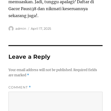
memuaskan. Jadi, tunggu apalagi? Daftar di
Gacor Paus138 dan nikmati keseruannya
sekarang juga!.
Author
Posted
admin
April 17, 2025
on
Leave a Reply
Your email address will not be published.
Required fields
are marked
*
COMMENT
*