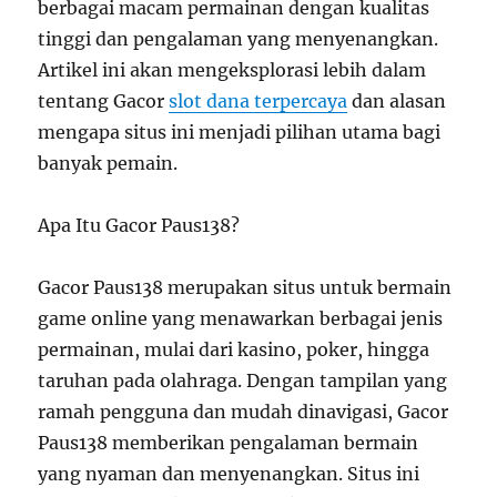
berbagai macam permainan dengan kualitas
tinggi dan pengalaman yang menyenangkan.
Artikel ini akan mengeksplorasi lebih dalam
tentang Gacor
slot dana terpercaya
dan alasan
mengapa situs ini menjadi pilihan utama bagi
banyak pemain.
Apa Itu Gacor Paus138?
Gacor Paus138 merupakan situs untuk bermain
game online yang menawarkan berbagai jenis
permainan, mulai dari kasino, poker, hingga
taruhan pada olahraga. Dengan tampilan yang
ramah pengguna dan mudah dinavigasi, Gacor
Paus138 memberikan pengalaman bermain
yang nyaman dan menyenangkan. Situs ini