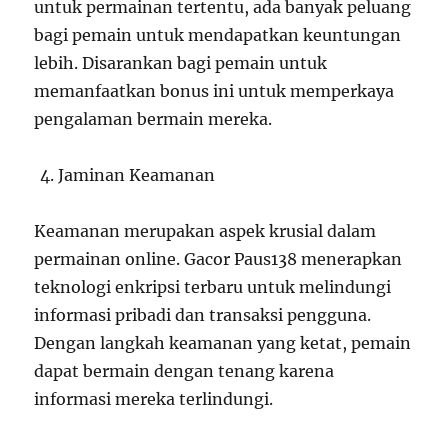
untuk permainan tertentu, ada banyak peluang
bagi pemain untuk mendapatkan keuntungan
lebih. Disarankan bagi pemain untuk
memanfaatkan bonus ini untuk memperkaya
pengalaman bermain mereka.
Jaminan Keamanan
Keamanan merupakan aspek krusial dalam
permainan online. Gacor Paus138 menerapkan
teknologi enkripsi terbaru untuk melindungi
informasi pribadi dan transaksi pengguna.
Dengan langkah keamanan yang ketat, pemain
dapat bermain dengan tenang karena
informasi mereka terlindungi.